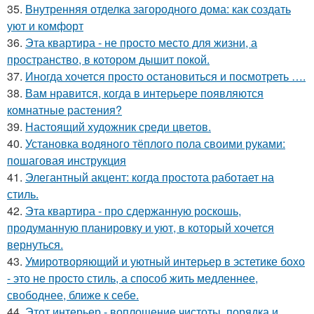
35.
Внутренняя отделка загородного дома: как создать
уют и комфорт
36.
Эта квартира - не просто место для жизни, а
пространство, в котором дышит покой.
37.
Иногда хочется просто остановиться и посмотреть ….
38.
Вам нравится, когда в интерьере появляются
комнатные растения?
39.
Настоящий художник среди цветов.
40.
Установка водяного тёплого пола своими руками:
пошаговая инструкция
41.
Элегантный акцент: когда простота работает на
стиль.
42.
Эта квартира - про сдержанную роскошь,
продуманную планировку и уют, в который хочется
вернуться.
43.
Умиротворяющий и уютный интерьер в эстетике бохо
- это не просто стиль, а способ жить медленнее,
свободнее, ближе к себе.
44.
Этот интерьер - воплощение чистоты, порядка и