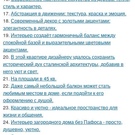
стиль и характер.
17.
Абстракция в движении: текстура, краска и эмоция.
18.
Современный декор с золотыми акцентами:
элегантность в деталях.
19.
Интерьер создаёт гармоничный баланс между
спокойной базой и выразительными цветовыми
акцентами.
20.
В этой квартире дизайнеру удалось сохранить
исторический дух сталинской архитектуры, добавив в
него уют и свет.
21.
На площади в 45 кв.
22.
Даже самый небольшой балкон может стать
любимым местом в доме, если подойти к его
оформлению с душой.
23.
Красиво и уютно - идеальное пространство для
жизни и общения.
24.
Интерьер загородного дома без Пафоса - просто,
душевно, уютно.