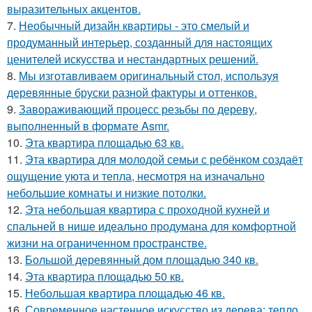
выразительных акцентов.
7.
Необычный дизайн квартиры - это смелый и
продуманный интерьер, созданный для настоящих
ценителей искусства и нестандартных решений.
8.
Мы изготавливаем оригинальный стол, используя
деревянные бруски разной фактуры и оттенков.
9.
Завораживающий процесс резьбы по дереву,
выполненный в формате Asmr.
10.
Эта квартира площадью 63 кв.
11.
Эта квартира для молодой семьи с ребёнком создаёт
ощущение уюта и тепла, несмотря на изначально
небольшие комнаты и низкие потолки.
12.
Эта небольшая квартира с проходной кухней и
спальней в нише идеально продумана для комфортной
жизни на ограниченном пространстве.
13.
Большой деревянный дом площадью 340 кв.
14.
Эта квартира площадью 50 кв.
15.
Небольшая квартира площадью 46 кв.
16.
Современное настенное искусство из дерева: тепло,