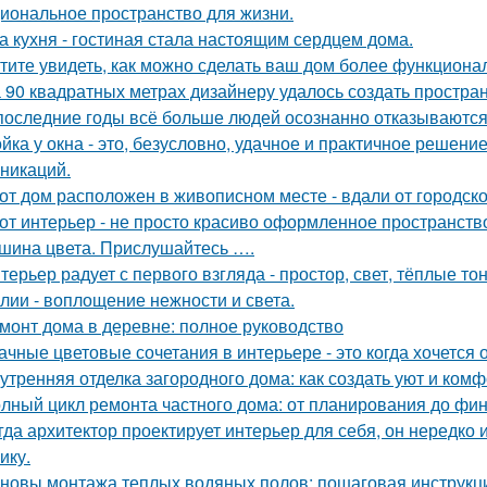
иональное пространство для жизни.
а кухня - гостиная стала настоящим сердцем дома.
тите увидеть, как можно сделать ваш дом более функцион
 90 квадратных метрах дизайнеру удалось создать простран
последние годы всё больше людей осознанно отказываются 
йка у окна - это, безусловно, удачное и практичное решени
никаций.
от дом расположен в живописном месте - вдали от городско
от интерьер - не просто красиво оформленное пространств
шина цвета. Прислушайтесь ….
терьер радует с первого взгляда - простор, свет, тёплые т
лии - воплощение нежности и света.
монт дома в деревне: полное руководство
ачные цветовые сочетания в интерьере - это когда хочется 
утренняя отделка загородного дома: как создать уют и ком
лный цикл ремонта частного дома: от планирования до фи
гда архитектор проектирует интерьер для себя, он нередко 
ику.
новы монтажа теплых водяных полов: пошаговая инструкц