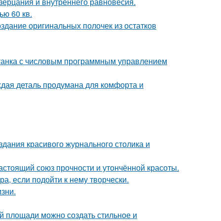
озерцания и внутреннего равновесия.
ю 60 кв.
оздание оригинальных полочек из остатков
станка с числовым программным управлением
аждая деталь продумана для комфорта и
здания красивого журнального столика и
астоящий союз прочности и утончённой красоты.
а, если подойти к нему творчески.
зни.
й площади можно создать стильное и