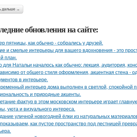
ь дальше →
ледние обновления на сайте:
ер пятницы, как обычно - собрались у друзей.
ие и смелые интерьеры для вашего вдохновения - это прост
й план.
о для Натальи началось как обычно: лекция, аудитория, кон
ависимо от общего стиля оформления, акцентная стена - о
ументов в интерьере.
ременный интерьер дома выполнен в светлой, спокойной па
иональность и природные акценты.
етание фактур в этом московском интерьере играет главну
ны, уюта и визуального интереса.
дание уличной новогодней ёлки из натуральных материало
показываем, как пустое пространство под лестницей прев
ьера.