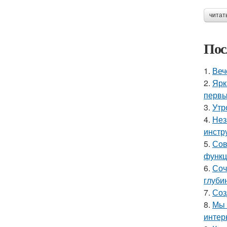
читат
Пос
1.
Веч
2.
Ярк
первы
3.
Утр
4.
Нез
инстр
5.
Сов
функц
6.
Соч
глуби
7.
Соз
8.
Мы 
интер