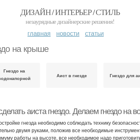
ДИЗАЙН / ИНТЕРЬЕР / СТИЛЬ
незаурядные дизайнерские решения!
главная
новости
статьи
здо на крыше
Гнездо на
Аист в гнезде
Гнездо для а
водонапорной
башне
сделать аиста гнездо. Делаем гнездо на 
остройке гнезда необходимо соблюдать технику безопаснос
тельно двумя руками, положив все необходимые инструменты
имуму работы на высоте, все необходимое надо приготовить