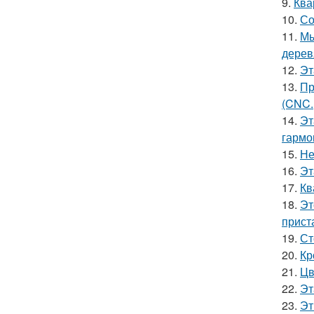
9.
Ква
10.
Со
11.
Мы
дерев
12.
Эт
13.
Пр
(CNC.
14.
Эт
гармо
15.
Не
16.
Эт
17.
Кв
18.
Эт
прист
19.
Ст
20.
Кр
21.
Цв
22.
Эт
23.
Эт