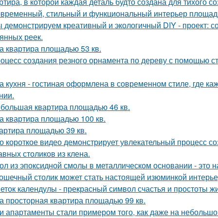
ртира, в которой каждая деталь будто создана для тихого с
временный, стильный и функциональный интерьер площадь
 демонстрируем креативный и экологичный DIY - проект: с
янных реек.
а квартира площадью 53 кв.
оцесс создания резного орнамента по дереву с помощью 
а кухня - гостиная оформлена в современном стиле, где к
нии.
большая квартира площадью 46 кв.
а квартира площадью 100 кв.
артира площадью 39 кв.
о короткое видео демонстрирует увлекательный процесс со
авных столиков из клена.
ол из эпоксидной смолы в металлическом основании - это н
ошечный столик может стать настоящей изюминкой интерьер
еток календулы - прекрасный символ счастья и простоты жи
а просторная квартира площадью 99 кв.
и апартаменты стали примером того, как даже на небольшо