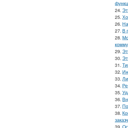
функц
24.
Эт
25.
Хо
26.
На
27.
В 
28.
Мо
комму
29.
Эт
30.
Эт
31.
Ти
32.
Ин
33.
Ли
34.
Ре
35.
Уд
36.
Вн
37.
По
38.
Ко
заказч
39.
Ос