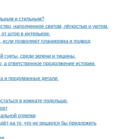
альным и стильным?
ство, наполненное светом, лёгкостью и уютом.
от штор в интерьере.
е, если позволяют планировка и подвод
й суеты, среди зелени и тишины.
о, а ответственное продолжение истории.
она и продуманные детали.
остаться в комнате подольше.
форт
нальной отделки
идёт на то, что не решился бы предложить
ия