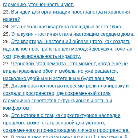
гармонию, утончённость и уют.
23.
Вы идеи для организации пространства и хранения
ищете?
24.
Эта небольшая квартира площадью всего 16 кв.
25.
Эта кухня - гостиная стала настоящим сердцем дома.
26.
Эта квартира - настоящий образец того, как создать
идеальное пространство для молодой девушки, сочетая
уют, функциональность и красоту.
27.
Черновой этап ремонта - это момент, когда ещё не
видны красивые обои и мебель, но уже решается,
насколько удобным и эстетичным будет ваш дом.
28.
Дизайнеры полностью пересмотрели планировку и
создали пространство, где современный стиль
гармонично сочетается с функциональностью и
комфортом.
29.
Это история о том, как архитектурное наследие
прошлого может стать основой для уютного,
современного и по-настоящему личного пространства.
30.
В этом видео показан оригинальный и практичный