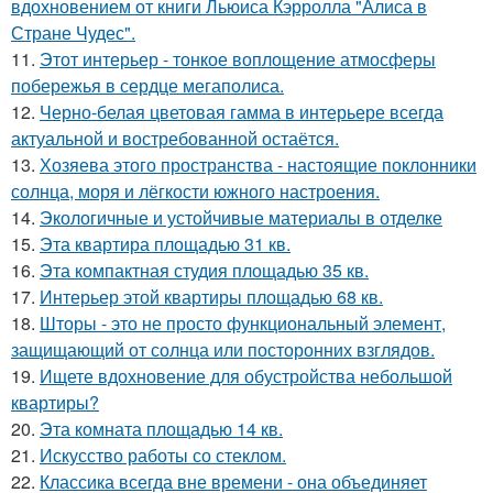
вдохновением от книги Льюиса Кэрролла "Алиса в
Стране Чудес".
11.
Этот интерьер - тонкое воплощение атмосферы
побережья в сердце мегаполиса.
12.
Черно-белая цветовая гамма в интерьере всегда
актуальной и востребованной остаётся.
13.
Хозяева этого пространства - настоящие поклонники
солнца, моря и лёгкости южного настроения.
14.
Экологичные и устойчивые материалы в отделке
15.
Эта квартира площадью 31 кв.
16.
Эта компактная студия площадью 35 кв.
17.
Интерьер этой квартиры площадью 68 кв.
18.
Шторы - это не просто функциональный элемент,
защищающий от солнца или посторонних взглядов.
19.
Ищете вдохновение для обустройства небольшой
квартиры?
20.
Эта комната площадью 14 кв.
21.
Искусство работы со стеклом.
22.
Классика всегда вне времени - она объединяет