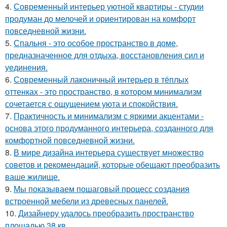
4.
Современный интерьер уютной квартиры - студии
продуман до мелочей и ориентирован на комфорт
повседневной жизни.
5.
Спальня - это особое пространство в доме,
предназначенное для отдыха, восстановления сил и
уединения.
6.
Современный лаконичный интерьер в тёплых
оттенках - это пространство, в котором минимализм
сочетается с ощущением уюта и спокойствия.
7.
Практичность и минимализм с яркими акцентами -
основа этого продуманного интерьера, созданного для
комфортной повседневной жизни.
8.
В мире дизайна интерьера существует множество
советов и рекомендаций, которые обещают преобразить
ваше жилище.
9.
Мы показываем пошаговый процесс создания
встроенной мебели из древесных панелей.
10.
Дизайнеру удалось преобразить пространство
площадью 38 кв.