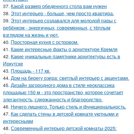
37.
Какой размер обеденного стола вам нужен
38.
Этот интерьер - больше, чем просто квартира.
39.
Этот интерьер создавался для молодой пары с
ребёнком - энергичных, современных, с тёплым
взглядом на жизнь и уют.
40.
Просторная кухня с островом.
41.
Какие интересные факты о архитектуре Кремля
42.
Какие уникальные памятники архитектуры есть в
Иркутске
43.
Площадь - 117 кв.
44.
Дом на берегу озера: светлый интерьер с акцентами.
45.
Дизайн загородного дома в стиле неоклассика
площадью 150 м - это пространство, которое сочетает
элегантность, сдержанность и благородство.
46.
Ничего лишнего. Только стиль и функциональность.
47.
Как сделать стены в детской комнате уютными и
интересными
48.
Современный интерьер детской комнаты-2025: