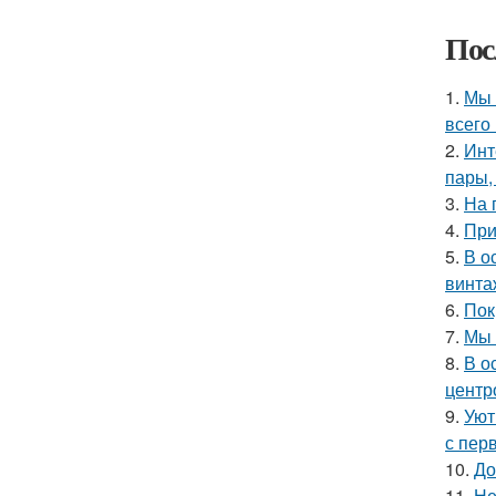
Пос
1.
Мы 
всего 
2.
Инт
пары,
3.
На 
4.
При
5.
В о
винта
6.
Пок
7.
Мы 
8.
В о
центр
9.
Уют
с перв
10.
До
11.
Не