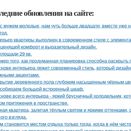
ледние обновления на сайте:
с мужем молодые, нам чуть больше двадцати, вместе уже не
год.
ерьер квартиры выполнен в современном стиле с элемент
 ценящей комфорт и выразительный дизайн.
площади 29 кв.
мер того, как продуманная планировка способна раскрыть 
снове интерьера лежит современный стиль, который дизайн
жными акцентами.
рытие деревянного пола глубоким насыщенным чёрным цв
собираем большой встроенный шкаф.
снове всего интерьера - яркий брусничный холодильник, к
ом притяжения в пространстве.
ная квартира, залитая тёплым светом и яркими оттенками, 
ого взгляда.
м становится местом отдыха только тогда, когда в нём чисто
большая, но продуманная до деталей квартира площадью 3