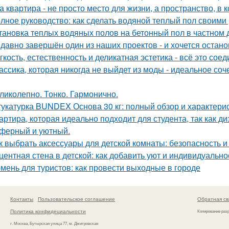
а квартира - не просто место для жизни, а пространство, в 
лное руководство: как сделать водяной теплый пол своими
тановка теплых водяных полов на бетонный пол в частном 
давно завершён один из наших проектов - и хочется остано
гкость, естественность и деликатная эстетика - всё это со
ассика, которая никогда не выйдет из моды - идеальное соч
ликолепно. Тонко. Гармонично.
укатурка BUNDEX Основа 30 кг: полный обзор и характери
артира, которая идеально подходит для студента, так как ди
ферный и уютный.
к выбрать аксессуары для детской комнаты: безопасность 
центная стена в детской: как добавить уют и индивидуально
мень для туристов: как провести выходные в городе
Контакты
Пользовательское соглашение
Обратная св
Политика конфидециальности
Копирование раз
г. Москва, Бутырская улица 77, м. Дмитровская