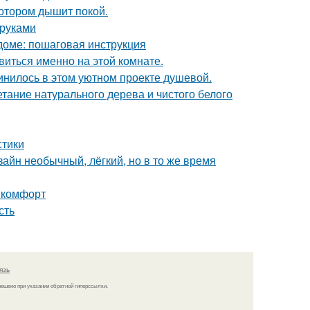
котором дышит покой.
 руками
доме: пошаговая инструкция
виться именно на этой комнате.
единилось в этом уютном проекте душевой.
етание натурального дерева и чистого белого
стики
зайн необычный, лёгкий, но в то же время
и комфорт
сть
язь
решено при указании обратной гиперссылки.