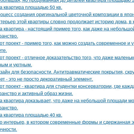
а квартира площадью 50 кв.
оцесс создания оригинальной цветочной композиции в япон
терьер этой квартиры словно продолжает историю дома, в 
а квартира - настоящий пример того, как даже на небольш
ранство.
от проект - пример того, как можно создать современное и
те.
от проект - отличное доказательство того, что даже мален
ным и уютным.
зайн для безопасности. Антитравматические покрытия, скр
ет - это не просто декоративный элемент.
от проект - квартира для студентки консерватории, где каж
ранство и активный образ жизни.
а квартира доказывает, что даже на небольшой площади м
ранство.
а квартира площадью 40 кв.
о интерьер, в котором современные формы и сдержанная э
очности.