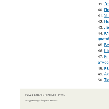
39.
Эт
40.
По
41.
Ус
42.
Не
43.
Лё
44.
Кл
цвета!
45.
Ве
46.
Шт
47.
Кв
атмос
48.
Ка
49.
Ак
50.
Тю
© 2026 Дизайн / интерьер / стиль
Незаурядные дизайнерские решения!