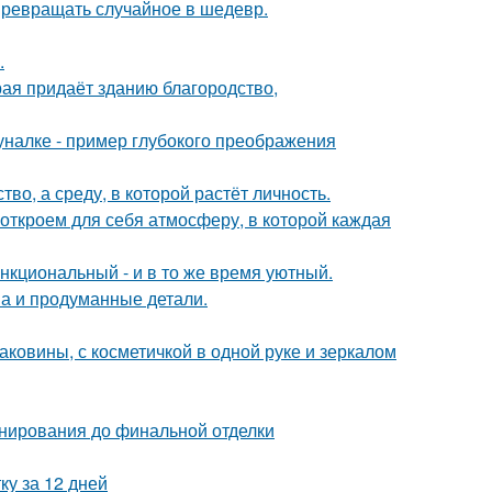
 превращать случайное в шедевр.
.
рая придаёт зданию благородство,
налке - пример глубокого преображения
о, а среду, в которой растёт личность.
 откроем для себя атмосферу, в которой каждая
нкциональный - и в то же время уютный.
она и продуманные детали.
раковины, с косметичкой в одной руке и зеркалом
анирования до финальной отделки
ку за 12 дней