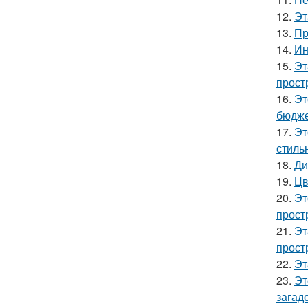
12.
Эт
13.
Пр
14.
Ин
15.
Эт
прост
16.
Эт
бюдже
17.
Эт
стиль
18.
Ди
19.
Цв
20.
Эт
прост
21.
Эт
прост
22.
Эт
23.
Эт
загад