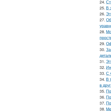
24.
Ст
25.
В 
26.
Эт
27.
Об
уравн
28.
Мо
прост
29.
Оф
30.
За
детал
31.
Эт
32.
Ин
33.
С 
34.
В 
в друг
35.
По
36.
По
37.
По
38.
Ме