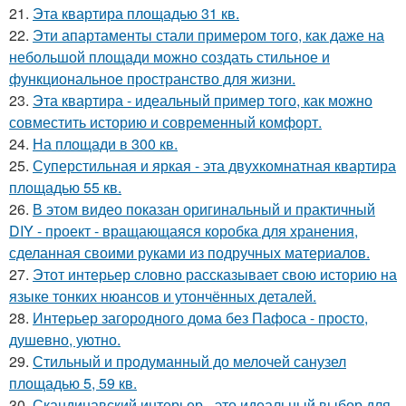
21.
Эта квартира площадью 31 кв.
22.
Эти апартаменты стали примером того, как даже на
небольшой площади можно создать стильное и
функциональное пространство для жизни.
23.
Эта квартира - идеальный пример того, как можно
совместить историю и современный комфорт.
24.
На площади в 300 кв.
25.
Суперстильная и яркая - эта двухкомнатная квартира
площадью 55 кв.
26.
В этом видео показан оригинальный и практичный
DIY - проект - вращающаяся коробка для хранения,
сделанная своими руками из подручных материалов.
27.
Этот интерьер словно рассказывает свою историю на
языке тонких нюансов и утончённых деталей.
28.
Интерьер загородного дома без Пафоса - просто,
душевно, уютно.
29.
Стильный и продуманный до мелочей санузел
площадью 5, 59 кв.
30.
Скандинавский интерьер - это идеальный выбор для