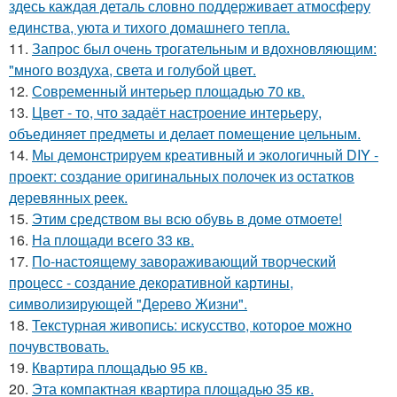
здесь каждая деталь словно поддерживает атмосферу
единства, уюта и тихого домашнего тепла.
11.
Запрос был очень трогательным и вдохновляющим:
"много воздуха, света и голубой цвет.
12.
Современный интерьер площадью 70 кв.
13.
Цвет - то, что задаёт настроение интерьеру,
объединяет предметы и делает помещение цельным.
14.
Мы демонстрируем креативный и экологичный DIY -
проект: создание оригинальных полочек из остатков
деревянных реек.
15.
Этим средством вы всю обувь в доме отмоете!
16.
На площади всего 33 кв.
17.
По-настоящему завораживающий творческий
процесс - создание декоративной картины,
символизирующей "Дерево Жизни".
18.
Текстурная живопись: искусство, которое можно
почувствовать.
19.
Квартира площадью 95 кв.
20.
Эта компактная квартира площадью 35 кв.