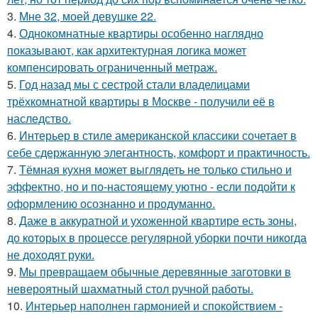
3.
Мне 32, моей девушке 22.
4.
Однокомнатные квартиры особенно наглядно
показывают, как архитектурная логика может
компенсировать ограниченный метраж.
5.
Год назад мы с сестрой стали владелицами
трёхкомнатной квартиры в Москве - получили её в
наследство.
6.
Интерьер в стиле американской классики сочетает в
себе сдержанную элегантность, комфорт и практичность.
7.
Тёмная кухня может выглядеть не только стильно и
эффектно, но и по-настоящему уютно - если подойти к
оформлению осознанно и продуманно.
8.
Даже в аккуратной и ухоженной квартире есть зоны,
до которых в процессе регулярной уборки почти никогда
не доходят руки.
9.
Мы превращаем обычные деревянные заготовки в
невероятный шахматный стол ручной работы.
10.
Интерьер наполнен гармонией и спокойствием -