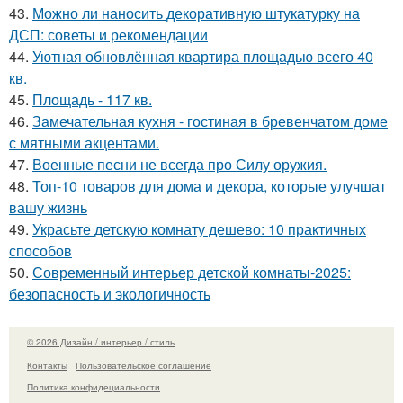
43.
Можно ли наносить декоративную штукатурку на
ДСП: советы и рекомендации
44.
Уютная обновлённая квартира площадью всего 40
кв.
45.
Площадь - 117 кв.
46.
Замечательная кухня - гостиная в бревенчатом доме
с мятными акцентами.
47.
Военные песни не всегда про Силу оружия.
48.
Топ-10 товаров для дома и декора, которые улучшат
вашу жизнь
49.
Украсьте детскую комнату дешево: 10 практичных
способов
50.
Современный интерьер детской комнаты-2025:
безопасность и экологичность
© 2026 Дизайн / интерьер / стиль
Контакты
Пользовательское соглашение
Политика конфидециальности