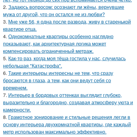
2.
Задаюсь вопросом: осознают ли жёны, вернувшие
мужа от другой, что он остался не из любви?
3.
Мне уже 56, я одна после развода, живу в старенькой
квартире отца.
4.
Однокомнатные квартиры особенно наглядно
показывают, как архитектурная логика может
компенсировать ограниченный метраж.
5.
Как-то раз, когда моя тёща гостила у нас, случилась
небольшая "Катастрофа".
6.
Такие интерьеры интересны не тем, что сразу
бросаются в глаза, а тем, как они ведут себя со
временем.
7.
Интерьер в бордовых оттенках выглядит глубоко,
выразительно и благородно, создавая атмосферу уюта и
камерности.
8.
Грамотное зонирование и стильные решения легли в
основу интерьера двухкомнатной квартиры, где каждый
метр использован максимально эффективно.