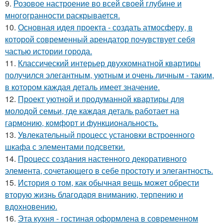
9.
Розовое настроение во всей своей глубине и
многогранности раскрывается.
10.
Основная идея проекта - создать атмосферу, в
которой современный арендатор почувствует себя
частью истории города.
11.
Классический интерьер двухкомнатной квартиры
получился элегантным, уютным и очень личным - таким,
в котором каждая деталь имеет значение.
12.
Проект уютной и продуманной квартиры для
молодой семьи, где каждая деталь работает на
гармонию, комфорт и функциональность.
13.
Увлекательный процесс установки встроенного
шкафа с элементами подсветки.
14.
Процесс создания настенного декоративного
элемента, сочетающего в себе простоту и элегантность.
15.
История о том, как обычная вещь может обрести
вторую жизнь благодаря вниманию, терпению и
вдохновению.
16.
Эта кухня - гостиная оформлена в современном