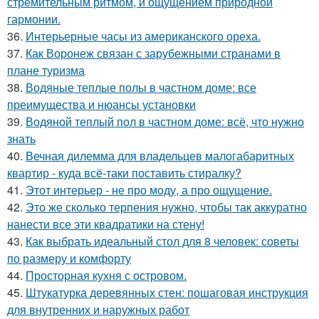
стремительным ритмом, и ощущением природной
гармонии.
36.
Интерьерные часы из американского ореха.
37.
Как Воронеж связан с зарубежными странами в
плане туризма
38.
Водяные теплые полы в частном доме: все
преимущества и нюансы установки
39.
Водяной теплый пол в частном доме: всё, что нужно
знать
40.
Вечная дилемма для владельцев малогабаритных
квартир - куда всё-таки поставить стиралку?
41.
Этот интерьер - не про моду, а про ощущение.
42.
Это же сколько терпения нужно, чтобы так аккуратно
нанести все эти квадратики на стену!
43.
Как выбрать идеальный стол для 8 человек: советы
по размеру и комфорту
44.
Просторная кухня с островом.
45.
Штукатурка деревянных стен: пошаговая инструкция
для внутренних и наружных работ