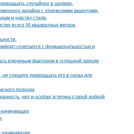
 превращать случайное в шедевр.
еменного дизайна с этническими акцентами.
кам и чувству стиля.
ство всего 35 квадратных метров,
ьности.
комфорт сочетается с функциональностью и
стать ключевым фактором в успешной аренде
, не спешите превращать его в склад для
ексного подхода
жанность, уют и особая эстетика старой доброй
я начинающих
и
ля начинающих