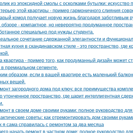
олик из эпоксидной смолы с осколками бутылки: искусство
терьер этой квартиры - пример гармоничного слияния совр
арый комод получает новую жизнь благодаря заботливым ру
 обзоре - компактное, но невероятно продуманное простран
ботанное специально под нужды студента.
еальное сочетание сдержанной элегантности и функционал
тная кухня в скандинавском стиле - это пространство, где 
кой.
а квартира - пример того, как продуманный дизайн может 
 в премиальном сегменте.
ким образом, если в вашей квартире есть маленький балкон
ных вещей.
монт загородного дома под ключ: все преимущества компл
о утонченное пространство, где царит интеллигентная сдер
и.
монт в своем доме своими руками: полное руководство дл
актические советы: как отремонтировать дом своими рукам
к я сама справилась с ремонтом за два месяца
чего начать ремонт в частном доме: полное руководство д