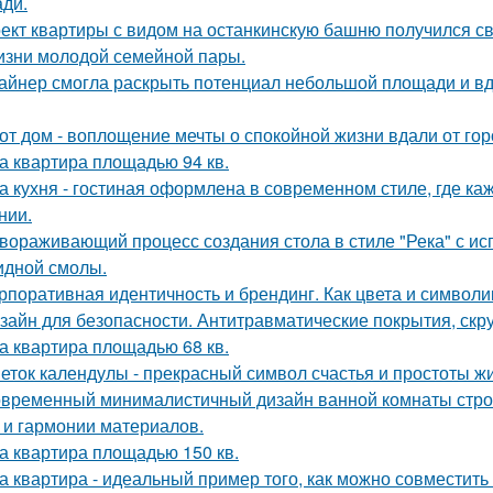
ди.
ект квартиры с видом на останкинскую башню получился с
изни молодой семейной пары.
айнер смогла раскрыть потенциал небольшой площади и 
от дом - воплощение мечты о спокойной жизни вдали от гор
а квартира площадью 94 кв.
а кухня - гостиная оформлена в современном стиле, где к
нии.
вораживающий процесс создания стола в стиле "Река" с ис
идной смолы.
рпоративная идентичность и брендинг. Как цвета и символи
зайн для безопасности. Антитравматические покрытия, скр
а квартира площадью 68 кв.
еток календулы - прекрасный символ счастья и простоты жи
временный минималистичный дизайн ванной комнаты строи
 и гармонии материалов.
а квартира площадью 150 кв.
а квартира - идеальный пример того, как можно совместит