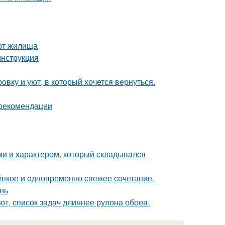
рт жилища
инструкция
вку и уют, в который хочется вернуться.
 рекомендации
ми и характером, который складывался
тёпкое и одновременно свежее сочетание.
нь
т, список задач длиннее рулона обоев.