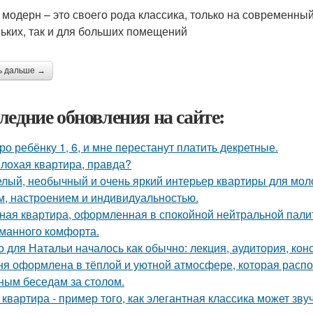
 модерн – это своего рода классика, только на современны
ьких, так и для больших помещений
ь дальше →
ледние обновления на сайте:
ро ребёнку 1, 6, и мне перестанут платить декретные.
лохая квартира, правда?
лый, необычный и очень яркий интерьер квартиры для моло
м, настроением и индивидуальностью.
ная квартира, оформленная в спокойной нейтральной пали
манного комфорта.
о для Натальи началось как обычно: лекция, аудитория, кон
ня оформлена в тёплой и уютной атмосфере, которая расп
ным беседам за столом.
 квартира - пример того, как элегантная классика может зв