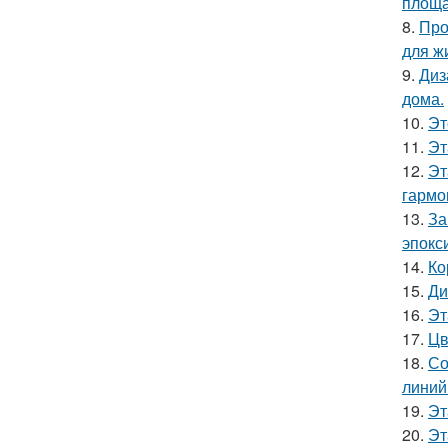
площа
8.
Про
для ж
9.
Диз
дома.
10.
Эт
11.
Эт
12.
Эт
гармо
13.
За
эпокс
14.
Ко
15.
Ди
16.
Эт
17.
Цв
18.
Со
линий
19.
Эт
20.
Эт