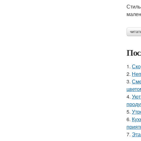
Стиль
мален
читат
Пос
1.
Ско
2.
Неп
3.
Сме
цвето
4.
Уют
проду
5.
Утр
6.
Кух
прият
7.
Эта