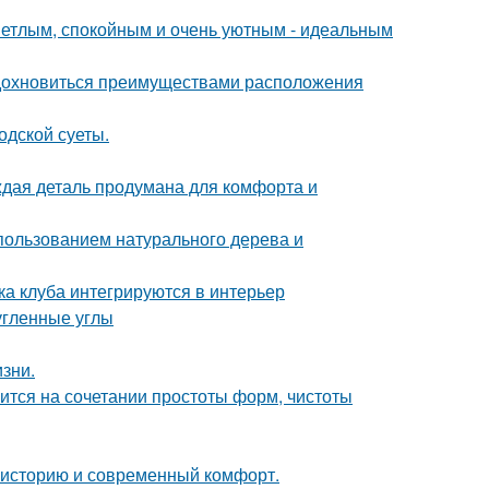
ветлым, спокойным и очень уютным - идеальным
вдохновиться преимуществами расположения
одской суеты.
аждая деталь продумана для комфорта и
пользованием натурального дерева и
ка клуба интегрируются в интерьер
угленные углы
зни.
тся на сочетании простоты форм, чистоты
ь историю и современный комфорт.