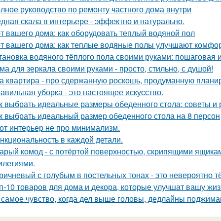
лное руководство по ремонту частного дома внутри
дная скала в интерьере - эффектно и натурально.
т вашего дома: как оборудовать теплый водяной пол
т вашего дома: как теплые водяные полы улучшают комфо
тановка водяного тёплого пола своими руками: пошаговая 
ма для зеркала своими руками - просто, стильно, с душой!
а квартира - про сдержанную роскошь, продуманную планиро
авильная уборка - это настоящее искусство.
к выбрать идеальные размеры обеденного стола: советы и
к выбрать идеальный размер обеденного стола на 8 персон
от интерьер не про минимализм.
нкциональность в каждой детали.
арый комод - с потёртой поверхностью, скрипящими ящика
илетиями.
ричневый с голубым в постельных тонах - это невероятно 
п-10 товаров для дома и декора, которые улучшат вашу жиз
 самое чувство, когда дел выше головы, дедлайны поджимаю