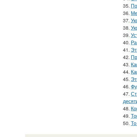
35.
По
36.
Ме
37.
Ую
38.
Ую
39.
Ус
40.
Ра
41.
Эт
42.
Пр
43.
Ка
44.
Ка
45.
Эт
46.
Фу
47.
Ст
десят
48.
Ко
49.
То
50.
То