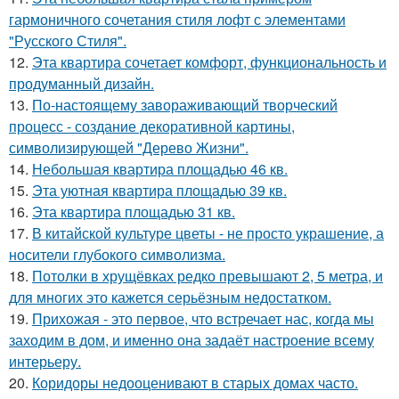
гармоничного сочетания стиля лофт с элементами
"Русского Стиля".
12.
Эта квартира сочетает комфорт, функциональность и
продуманный дизайн.
13.
По-настоящему завораживающий творческий
процесс - создание декоративной картины,
символизирующей "Дерево Жизни".
14.
Небольшая квартира площадью 46 кв.
15.
Эта уютная квартира площадью 39 кв.
16.
Эта квартира площадью 31 кв.
17.
В китайской культуре цветы - не просто украшение, а
носители глубокого символизма.
18.
Потолки в хрущёвках редко превышают 2, 5 метра, и
для многих это кажется серьёзным недостатком.
19.
Прихожая - это первое, что встречает нас, когда мы
заходим в дом, и именно она задаёт настроение всему
интерьеру.
20.
Коридоры недооценивают в старых домах часто.