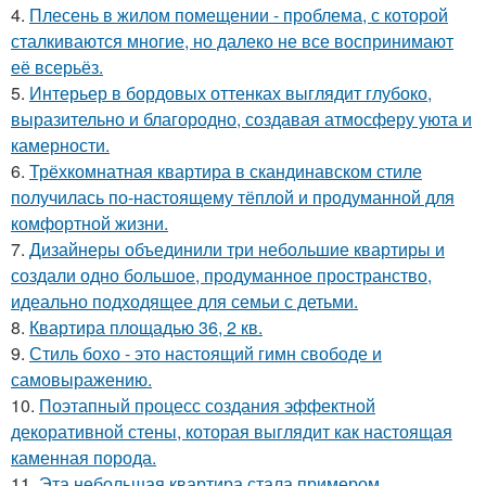
4.
Плесень в жилом помещении - проблема, с которой
сталкиваются многие, но далеко не все воспринимают
её всерьёз.
5.
Интерьер в бордовых оттенках выглядит глубоко,
выразительно и благородно, создавая атмосферу уюта и
камерности.
6.
Трёхкомнатная квартира в скандинавском стиле
получилась по-настоящему тёплой и продуманной для
комфортной жизни.
7.
Дизайнеры объединили три небольшие квартиры и
создали одно большое, продуманное пространство,
идеально подходящее для семьи с детьми.
8.
Квартира площадью 36, 2 кв.
9.
Стиль бохо - это настоящий гимн свободе и
самовыражению.
10.
Поэтапный процесс создания эффектной
декоративной стены, которая выглядит как настоящая
каменная порода.
11.
Эта небольшая квартира стала примером