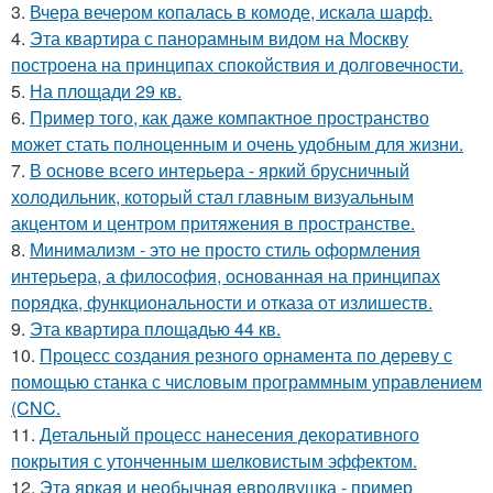
3.
Вчера вечером копалась в комоде, искала шарф.
4.
Эта квартира с панорамным видом на Москву
построена на принципах спокойствия и долговечности.
5.
На площади 29 кв.
6.
Пример того, как даже компактное пространство
может стать полноценным и очень удобным для жизни.
7.
В основе всего интерьера - яркий брусничный
холодильник, который стал главным визуальным
акцентом и центром притяжения в пространстве.
8.
Минимализм - это не просто стиль оформления
интерьера, а философия, основанная на принципах
порядка, функциональности и отказа от излишеств.
9.
Эта квартира площадью 44 кв.
10.
Процесс создания резного орнамента по дереву с
помощью станка с числовым программным управлением
(CNC.
11.
Детальный процесс нанесения декоративного
покрытия с утонченным шелковистым эффектом.
12.
Эта яркая и необычная евродвушка - пример