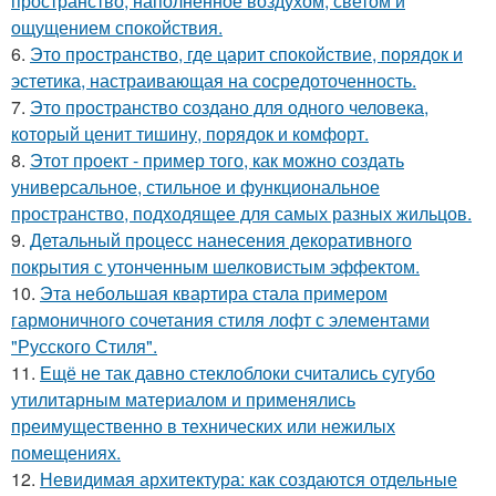
пространство, наполненное воздухом, светом и
ощущением спокойствия.
6.
Это пространство, где царит спокойствие, порядок и
эстетика, настраивающая на сосредоточенность.
7.
Это пространство создано для одного человека,
который ценит тишину, порядок и комфорт.
8.
Этот проект - пример того, как можно создать
универсальное, стильное и функциональное
пространство, подходящее для самых разных жильцов.
9.
Детальный процесс нанесения декоративного
покрытия с утонченным шелковистым эффектом.
10.
Эта небольшая квартира стала примером
гармоничного сочетания стиля лофт с элементами
"Русского Стиля".
11.
Ещё не так давно стеклоблоки считались сугубо
утилитарным материалом и применялись
преимущественно в технических или нежилых
помещениях.
12.
Невидимая архитектура: как создаются отдельные