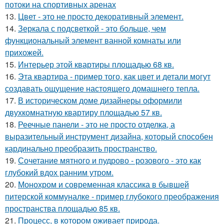
потоки на спортивных аренах
13.
Цвет - это не просто декоративный элемент.
14.
Зеркала с подсветкой - это больше, чем
функциональный элемент ванной комнаты или
прихожей.
15.
Интерьер этой квартиры площадью 68 кв.
16.
Эта квартира - пример того, как цвет и детали могут
создавать ощущение настоящего домашнего тепла.
17.
В историческом доме дизайнеры оформили
двухкомнатную квартиру площадью 57 кв.
18.
Реечные панели - это не просто отделка, а
выразительный инструмент дизайна, который способен
кардинально преобразить пространство.
19.
Сочетание мятного и пудрово - розового - это как
глубокий вдох ранним утром.
20.
Монохром и современная классика в бывшей
питерской коммуналке - пример глубокого преображения
пространства площадью 85 кв.
21.
Процесс, в котором оживает природа.