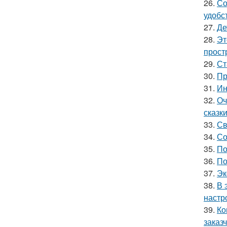
26.
Со
удобс
27.
Де
28.
Эт
прост
29.
Ст
30.
Пр
31.
Ин
32.
Оч
сказки
33.
Св
34.
Со
35.
По
36.
По
37.
Эк
38.
В 
настр
39.
Ко
заказч