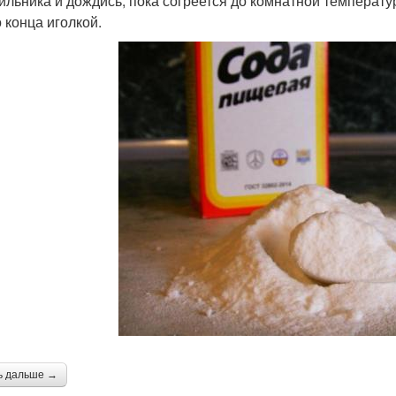
ильника и дождись, пока согреется до комнатной температу
о конца иголкой.
ь дальше →