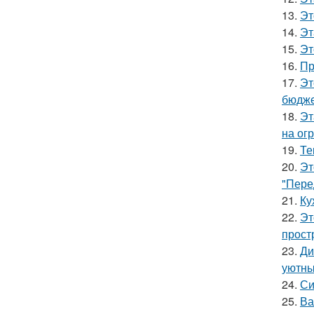
13.
Эт
14.
Эт
15.
Эт
16.
Пр
17.
Эт
бюдже
18.
Эт
на ог
19.
Те
20.
Эт
"Пере
21.
Ку
22.
Эт
прост
23.
Ди
уютны
24.
Си
25.
Ва