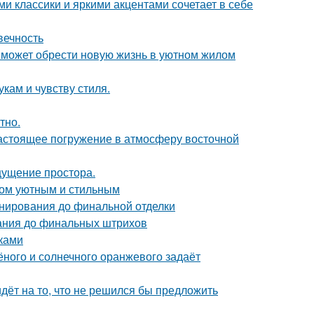
 классики и яркими акцентами сочетает в себе
вечность
 может обрести новую жизнь в уютном жилом
кам и чувству стиля.
тно.
настоящее погружение в атмосферу восточной
ощущение простора.
дом уютным и стильным
анирования до финальной отделки
вания до финальных штрихов
уками
лёного и солнечного оранжевого задаёт
идёт на то, что не решился бы предложить