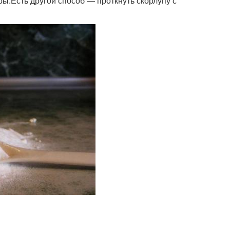
ры.Есть другой способ — проткнуть скорлупу с