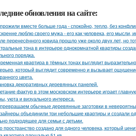
ледние обновления на сайте:
прожили вместе больше года - спокойно, тепло, без конфли
скренне люблю своего мужа - его как человека, его мысли, 
ле перенесённого ковида прошло уже около двух лет, но тот
тральные тона в интерьере однокомнатной квартиры созда
льного порядка.
ременная квартира в тёмных тонах выглядит выразительно,
ерьер, который выглядит современно и вызывает ощущение
ранного цвета.
ановка декоративных деревянных панелей.
етание фактур в этом московском интерьере играет главну
ны, уюта и визуального интереса.
превращаем обычные деревянные заготовки в невероятны
зайнеры объединили три небольшие квартиры и создали од
ьно подходящее для семьи с детьми.
о пространство создано для одного человека, который цени
а квартира площадью 51 кв.