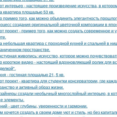
от интерьер - настоящее произведение искусства, в которо
а квартира площадью 53 кв.
о пример того, как можно объединить элегантность прошло
оцесс создания оригинальной цветочной композиции в япон
от проект - пример того, как можно создать современное и
те.
а небольшая квартира с проходной кухней и спальней в н
раниченном пространстве.
кстурная живопись: искусство, которое можно почувствоват
о короткое видео - настоящий вдохновляющий ролик для вс
делкой".
хня - гостиная площадью 21, 5 кв.
от проект - квартира для студентки консерватории, где каж
ранство и активный образ жизни.
зайнеры создали необычный многослойный интерьер, в кот
е элементы.
ний - цвет глубины, уверенности и гармонии.
м хочется создать в своем доме уют и стиль, но без капита