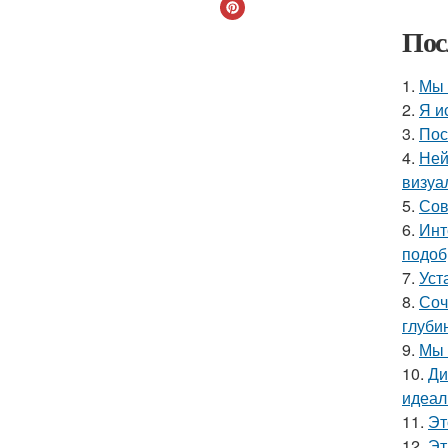
Пос
1.
Мы 
2.
Я и
3.
Пос
4.
Ней
визуа
5.
Сов
6.
Инт
подоб
7.
Уст
8.
Соч
глуби
9.
Мы 
10.
Ди
идеал
11.
Эт
12.
Эт