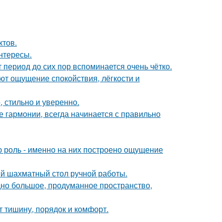
ктов.
интересы.
 период до сих пор вспоминается очень чётко.
ют ощущение спокойствия, лёгкости и
 стильно и уверенно.
 гармонии, всегда начинается с правильно
ю роль - именно на них построено ощущение
й шахматный стол ручной работы.
но большое, продуманное пространство,
т тишину, порядок и комфорт.