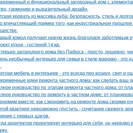
временный и функциональный загородный дом с элементами
тво, гармонию и выразительный дизайн.
тская кровать из массива дуба: безопасность, стиль и долго
о впечатляющий пример того, как индустриальное прошлое
ранстве.
арый комод получает новую жизнь благодаря заботливым ру
оект кухни - гостиной 14 кв.
терьер загородного дома без Пафоса - просто, душевно, ую
ень необычный интерьер для семьи в стиле марокко - это 
.
етлая мебель в интерьере - это всегда про воздух, свет и 
временные идеи ремонта частного дома: как сделать ваш 
лное руководство по этапам ремонта частного дома: от пл
лное руководство по ремонту в частном доме: от планиро
ономим вместе: как сэкономить на ремонте дома своими р
этой квартире невозможно грустить - сочетание свежего зе
оение с первых шагов.
гда архитектор проектирует интерьер для себя, он нередко 
ику.