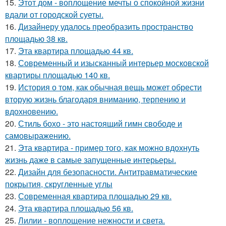
15.
Этот дом - воплощение мечты о спокойной жизни
вдали от городской суеты.
16.
Дизайнеру удалось преобразить пространство
площадью 38 кв.
17.
Эта квартира площадью 44 кв.
18.
Современный и изысканный интерьер московской
квартиры площадью 140 кв.
19.
История о том, как обычная вещь может обрести
вторую жизнь благодаря вниманию, терпению и
вдохновению.
20.
Стиль бохо - это настоящий гимн свободе и
самовыражению.
21.
Эта квартира - пример того, как можно вдохнуть
жизнь даже в самые запущенные интерьеры.
22.
Дизайн для безопасности. Антитравматические
покрытия, скругленные углы
23.
Современная квартира площадью 29 кв.
24.
Эта квартира площадью 56 кв.
25.
Лилии - воплощение нежности и света.