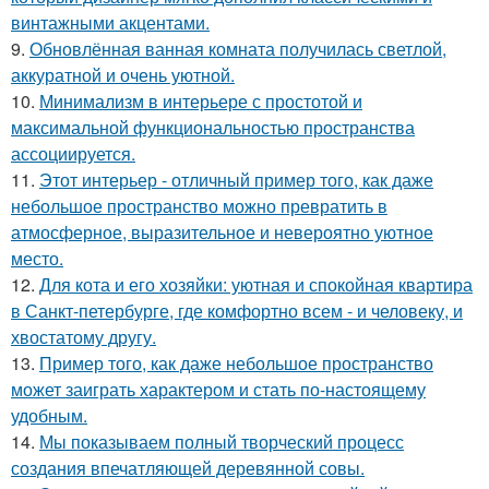
винтажными акцентами.
9.
Обновлённая ванная комната получилась светлой,
аккуратной и очень уютной.
10.
Минимализм в интерьере с простотой и
максимальной функциональностью пространства
ассоциируется.
11.
Этот интерьер - отличный пример того, как даже
небольшое пространство можно превратить в
атмосферное, выразительное и невероятно уютное
место.
12.
Для кота и его хозяйки: уютная и спокойная квартира
в Санкт-петербурге, где комфортно всем - и человеку, и
хвостатому другу.
13.
Пример того, как даже небольшое пространство
может заиграть характером и стать по-настоящему
удобным.
14.
Мы показываем полный творческий процесс
создания впечатляющей деревянной совы.