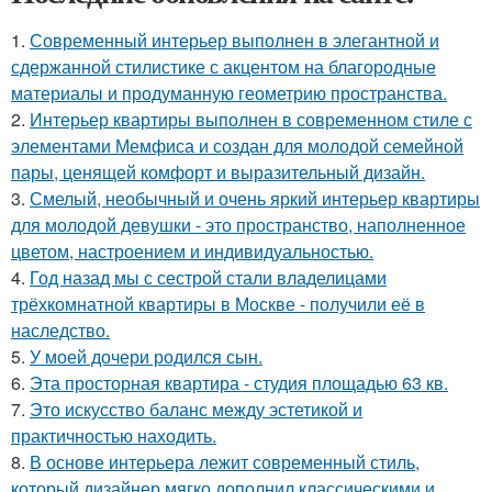
1.
Современный интерьер выполнен в элегантной и
сдержанной стилистике с акцентом на благородные
материалы и продуманную геометрию пространства.
2.
Интерьер квартиры выполнен в современном стиле с
элементами Мемфиса и создан для молодой семейной
пары, ценящей комфорт и выразительный дизайн.
3.
Смелый, необычный и очень яркий интерьер квартиры
для молодой девушки - это пространство, наполненное
цветом, настроением и индивидуальностью.
4.
Год назад мы с сестрой стали владелицами
трёхкомнатной квартиры в Москве - получили её в
наследство.
5.
У моей дочери родился сын.
6.
Эта просторная квартира - студия площадью 63 кв.
7.
Это искусство баланс между эстетикой и
практичностью находить.
8.
В основе интерьера лежит современный стиль,
который дизайнер мягко дополнил классическими и