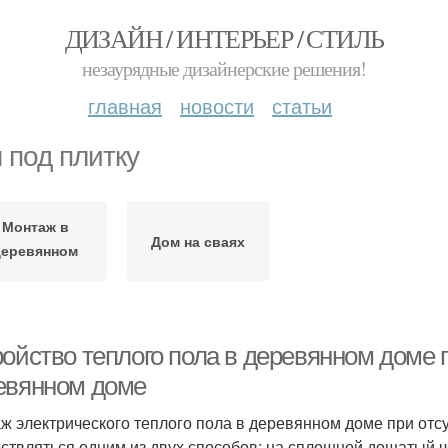
ДИЗАЙН / ИНТЕРЬЕР / СТИЛЬ
незаурядные дизайнерские решения!
главная
новости
статьи
 под плитку
Монтаж в
Дом на сваях
деревянном
доме
ойство теплого пола в деревянном доме п
евянном доме
ж электрического теплого пола в деревянном доме при отс
ствляться одним из двух способов: на сплошной дощатый ч