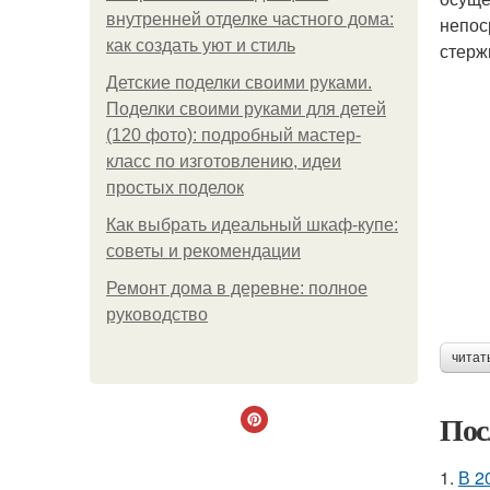
внутренней отделке частного дома:
непос
как создать уют и стиль
стерж
Детские поделки своими руками.
Поделки своими руками для детей
(120 фото): подробный мастер-
класс по изготовлению, идеи
простых поделок
Как выбрать идеальный шкаф-купе:
советы и рекомендации
Ремонт дома в деревне: полное
руководство
читат
Пос
1.
В 2