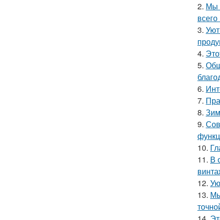
2.
Мы 
всего 
3.
Уют
проду
4.
Это
5.
Общ
благо
6.
Инт
7.
Пра
8.
Зим
9.
Сов
функц
10.
Гл
11.
В 
винта
12.
Ую
13.
Мы
точно
14.
Эт