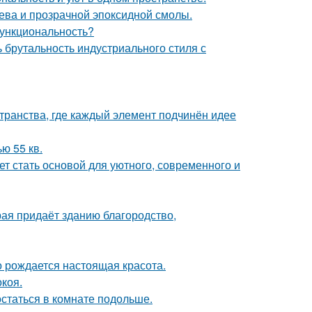
рева и прозрачной эпоксидной смолы.
 функциональность?
ь брутальность индустриального стиля с
транства, где каждый элемент подчинён идее
ю 55 кв.
ет стать основой для уютного, современного и
рая придаёт зданию благородство,
го рождается настоящая красота.
коя.
остаться в комнате подольше.