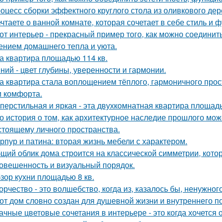
оцесс сборки эффектного круглого стола из оливкового де
чтаете о ванной комнате, которая сочетает в себе стиль и
от интерьер - прекрасный пример того, как можно соединит
нием домашнего тепла и уюта.
а квартира площадью 114 кв.
ний - цвет глубины, уверенности и гармонии.
а квартира стала воплощением тёплого, гармоничного прос
и комфорта.
перстильная и яркая - эта двухкомнатная квартира площадь
о история о том, как архитектурное наследие прошлого мож
стоящему личного пространства.
рпур и патина: вторая жизнь мебели с характером.
щий облик дома строится на классической симметрии, кото
овешенность и визуальный порядок.
зор кухни площадью 8 кв.
орчество - это волшебство, когда из, казалось бы, ненужно
от дом словно создан для душевной жизни и внутреннего по
ачные цветовые сочетания в интерьере - это когда хочется 