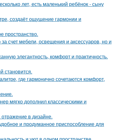
сколько лет, есть маленький ребёнок - сыну
тре, создаёт ощущение гармонии и
ое пространство.
за счет мебели, освещения и аксессуаров, но и
жанную элегантность, комфорт и практичность.
й становится.
литре, где гармонично сочетаются комфорт,
жение.
нер мягко дополнил классическими и
 отражение в дизайне.
 удобное и продуманное приспособление для
ональность и уют в одном пространстве.