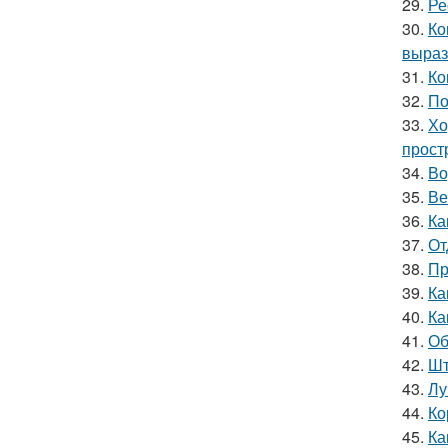
29.
Ре
30.
Ко
выраз
31.
Ко
32.
По
33.
Хо
прост
34.
Во
35.
Ве
36.
Ка
37.
От
38.
Пр
39.
Ка
40.
Ка
41.
Об
42.
Шт
43.
Лу
44.
Ко
45.
Ка