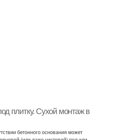
од плитку. Сухой монтаж в
утствии бетонного основания может
ерновой (или даже чистовой) пол или