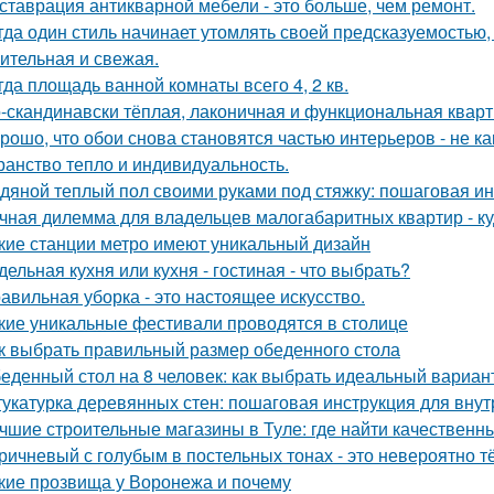
ставрация антикварной мебели - это больше, чем ремонт.
гда один стиль начинает утомлять своей предсказуемостью, 
ительная и свежая.
гда площадь ванной комнаты всего 4, 2 кв.
-скандинавски тёплая, лаконичная и функциональная кварти
рошо, что обои снова становятся частью интерьеров - не как
ранство тепло и индивидуальность.
дяной теплый пол своими руками под стяжку: пошаговая и
чная дилемма для владельцев малогабаритных квартир - куд
кие станции метро имеют уникальный дизайн
дельная кухня или кухня - гостиная - что выбрать?
авильная уборка - это настоящее искусство.
кие уникальные фестивали проводятся в столице
к выбрать правильный размер обеденного стола
еденный стол на 8 человек: как выбрать идеальный вариан
укатурка деревянных стен: пошаговая инструкция для вну
чшие строительные магазины в Туле: где найти качествен
ричневый с голубым в постельных тонах - это невероятно 
кие прозвища у Воронежа и почему