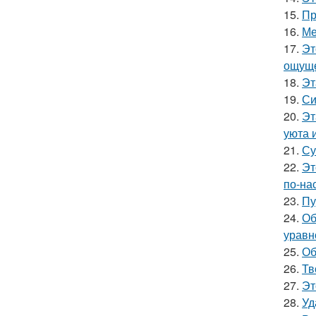
15.
Пр
16.
Ме
17.
Эт
ощуще
18.
Эт
19.
Си
20.
Эт
уюта 
21.
Су
22.
Эт
по-на
23.
Пу
24.
Об
уравн
25.
Об
26.
Тв
27.
Эт
28.
Уд