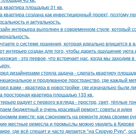
а квартира площадью 31 кв.
а квартира создана как инвестиционный проект, поэтому п
рсальность и актуальность.
зайн интерьера выполнен в современном стиле, который соч
иональность.
чтаете о системе хранения, которая идеально впишется в 
от интерьер создан для того, чтобы дарить ощущение уюта 
ихожая - это первое, что встречает нас, когда мы заходим 
ьеру.
ред дизайнерами стояла задача - сделать квартиру площадь
нкциональное и продуманное пространство, где каждый метр
ред вами - квартира в новостройке, где изначально были л
а просторная квартира площадью 133 кв.
терьер радует с первого взгляда - простор, свет, тёплые т
лаем бюджетный и очень красивый ремонт: советы и идеи
ономим вместе: как сэкономить на ремонте дома своими р
кие местные ремесла и промыслы можно увидеть в Кирове
мире, где всё спешит и часто делается "на Скорую Руку", осо