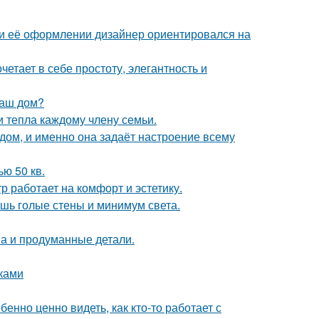
ри её оформлении дизайнер ориентировался на
етает в себе простоту, элегантность и
ваш дом?
и тепла каждому члену семьи.
в дом, и именно она задаёт настроение всему
ю 50 кв.
 работает на комфорт и эстетику.
ишь голые стены и минимум света.
она и продуманные детали.
уками
бенно ценно видеть, как кто-то работает с