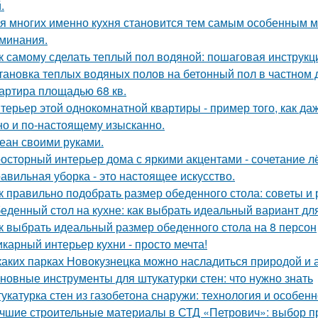
.
я многих именно кухня становится тем самым особенным м
минания.
к самому сделать теплый пол водяной: пошаговая инструкц
тановка теплых водяных полов на бетонный пол в частном 
артира площадью 68 кв.
терьер этой однокомнатной квартиры - пример того, как да
но и по-настоящему изысканно.
еан своими руками.
осторный интерьер дома с яркими акцентами - сочетание лё
авильная уборка - это настоящее искусство.
к правильно подобрать размер обеденного стола: советы и
еденный стол на кухне: как выбрать идеальный вариант дл
к выбрать идеальный размер обеденного стола на 8 персон
карный интерьер кухни - просто мечта!
каких парках Новокузнецка можно насладиться природой и
новные инструменты для штукатурки стен: что нужно знать
укатурка стен из газобетона снаружи: технология и особен
чшие строительные материалы в СТД «Петрович»: выбор 