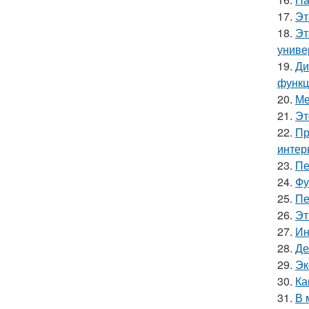
17.
Эт
18.
Эт
униве
19.
Ди
функц
20.
Ме
21.
Эт
22.
Пр
интер
23.
Пе
24.
Фу
25.
Пе
26.
Эт
27.
Ин
28.
Де
29.
Эк
30.
Ка
31.
В 