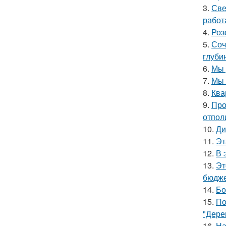
3.
Све
работ
4.
Роз
5.
Соч
глуби
6.
Мы 
7.
Мы 
8.
Ква
9.
Про
отпол
10.
Ди
11.
Эт
12.
В 
13.
Эт
бюдже
14.
Бо
15.
По
"Дере
16.
На