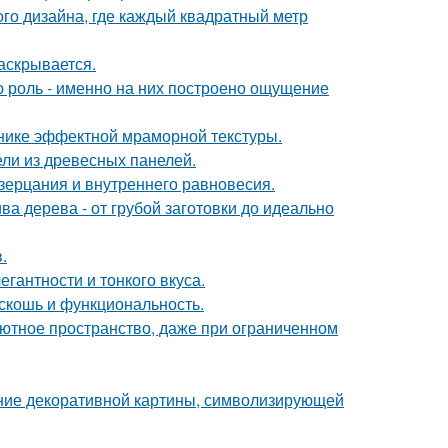
ого дизайна, где каждый квадратный метр
аскрывается.
ю роль - именно на них построено ощущение
хнике эффектной мраморной текстуры.
ли из древесных панелей.
озерцания и внутреннего равновесия.
ва дерева - от грубой заготовки до идеально
.
гантности и тонкого вкуса.
скошь и функциональность.
 уютное пространство, даже при ограниченном
ние декоративной картины, символизирующей