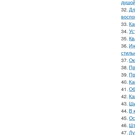
душой
32.
Дл
воспо
33.
Ка
34.
Ус
35.
Кв
36.
Ин
стиль
37.
Ок
38.
Пр
39.
Пр
40.
Ка
41.
Об
42.
Ка
43.
Ши
44.
В 
45.
Ос
46.
Шт
47.
Лу