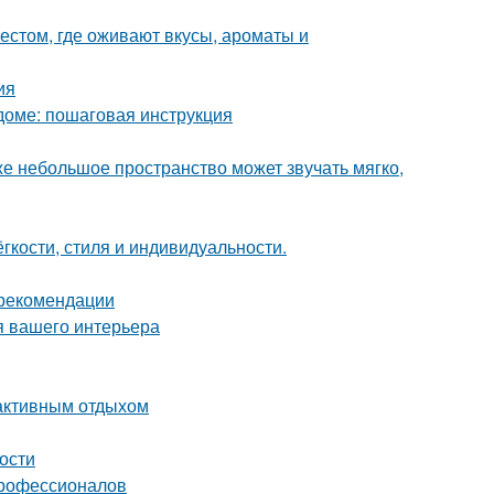
естом, где оживают вкусы, ароматы и
ия
доме: пошаговая инструкция
же небольшое пространство может звучать мягко,
гкости, стиля и индивидуальности.
 рекомендации
я вашего интерьера
 активным отдыхом
ности
профессионалов