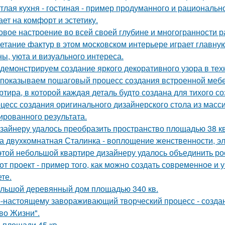
тлая кухня - гостиная - пример продуманного и рациональн
ает на комфорт и эстетику.
овое настроение во всей своей глубине и многогранности р
етание фактур в этом московском интерьере играет главну
ны, уюта и визуального интереса.
демонстрируем создание яркого декоративного узора в те
показываем пошаговый процесс создания встроенной мебе
ртира, в которой каждая деталь будто создана для тихого с
цесс создания оригинального дизайнерского стола из масси
ированного результата.
зайнеру удалось преобразить пространство площадью 38 кв
а двухкомнатная Сталинка - воплощение женственности, эле
этой небольшой квартире дизайнеру удалось объединить ро
от проект - пример того, как можно создать современное и
те.
льшой деревянный дом площадью 340 кв.
-настоящему завораживающий творческий процесс - созда
во Жизни".
 площади 45 кв.