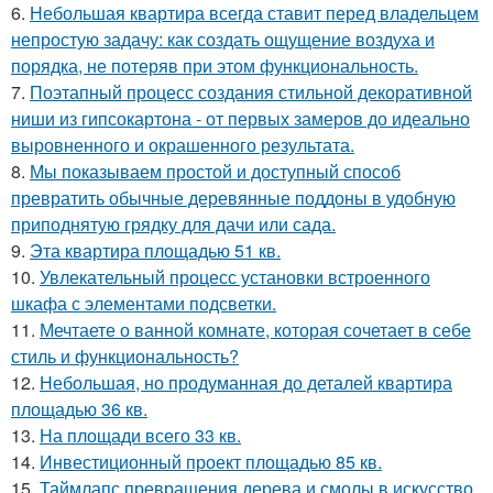
6.
Небольшая квартира всегда ставит перед владельцем
непростую задачу: как создать ощущение воздуха и
порядка, не потеряв при этом функциональность.
7.
Поэтапный процесс создания стильной декоративной
ниши из гипсокартона - от первых замеров до идеально
выровненного и окрашенного результата.
8.
Мы показываем простой и доступный способ
превратить обычные деревянные поддоны в удобную
приподнятую грядку для дачи или сада.
9.
Эта квартира площадью 51 кв.
10.
Увлекательный процесс установки встроенного
шкафа с элементами подсветки.
11.
Мечтаете о ванной комнате, которая сочетает в себе
стиль и функциональность?
12.
Небольшая, но продуманная до деталей квартира
площадью 36 кв.
13.
На площади всего 33 кв.
14.
Инвестиционный проект площадью 85 кв.
15.
Таймлапс превращения дерева и смолы в искусство.