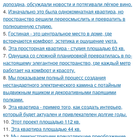
допоздна, обсуждали новости и потягивали лёгкое вино.
4.
Изначально это была однокомнатная квартира, но
пространство решили переосмыслить и превратить в
полноценную студию.
5.
Гостиная - это центральное место в доме, где
встречаются комфорт, эстетика и ощущение уюта.
6.
Эта просторная квартира - студия площадью 63 кв.
7.
Однушка со сложной планировкой превратилась в по-
настоящему элегантное пространство, где каждый метр
работает на комфорт и красоту.
8.
Мы показываем полный процесс создания
нестандартного электрического камина с потайным
выдвижным ящиком и декоративными парящими
полками.
9.
Эта квартира - пример того, как создать интерьер,
который будет актуален и привлекателен долгие годы.
10.
Этот проект площадью 112 кв.
11.
Эта квартира площадью 44 кв.
12.
Мы демонстрируем впечатляющее преображение