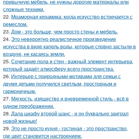
привычную мебель, не нужны дорогие материалы или
сложные техники.
22.
Мраморная керамика: когда искусство встречается с
ремеслом.
23.
Дом - это больше, чем просто стены и мебель.
24.
Это невероятно реалистичное произведение
искусства в виде капель воды, которые словно застыли в
воздухе, не касаясь земли.
25.
Сочетание пола и стен - важный элемент интерьера,
который задаёт атмосферу всего пространства.
26.
Интерьер с природными мотивами для семьи с
двумя детьми получился светлым, просторным и
гармоничным.
27.
Мягкость, изящество и вневременной стиль - всё в
одном преображении.
28.
Дала шкафу второй шанс - и он буквально заиграл
новой жизнью!
29.
Это не просто кухня - гостиная - это пространство,
где цвет становится настроением.