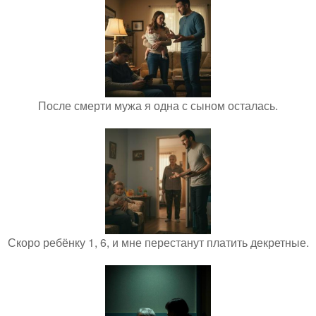
После смерти мужа я одна с сыном осталась.
Скоро ребёнку 1, 6, и мне перестанут платить декретные.