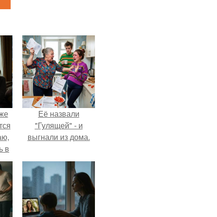
Уже
Её назвали
тся
"Гулящей" - и
аю,
выгнали из дома.
ь в
.