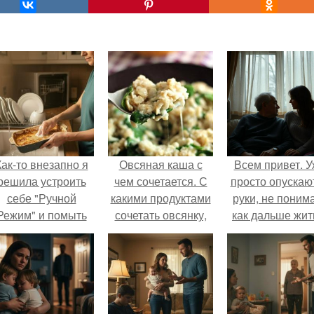
Как-то внезапно я
Овсяная каша с
Всем привет. 
решила устроить
чем сочетается. С
просто опускаю
себе "Ручной
какими продуктами
руки, не поним
Режим" и помыть
сочетать овсянку,
как дальше жит
осуду без помощи
чтобы она была
этой ситуации
техники.
полезнее