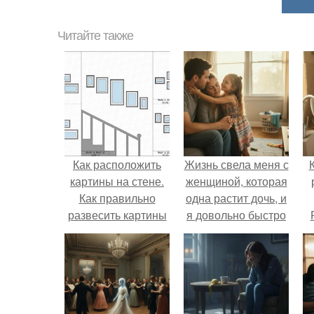
Читайте также
Как расположить
Жизнь свела меня с
картины на стене.
женщиной, которая
Как правильно
одна растит дочь, и
развесить картины
я довольно быстро
на стене
привязался к ним
п
обеим.