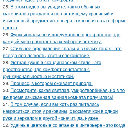
25.
В этом видео вы увидите, как из обычных
материалов рождается по-настоящему красивый и
изысканный предмет интерьера - гипсовая ваза в форме
цветка.
26.
Функциональное и продуманное пространство, где
каждый метр работает на комфорт и эстетику.
27.
Стильное оформление спальни в белых тонах - это
всегда про лёгкость, свет и спокойствие.
28.
Уютная кухня в скандинавском стиле - это
пространство, где комфорт сочетается с
функциональностью и эстетикой.
29.
Процесс, в котором оживает природа.
30.
Посмотрите, какая светлая, умиротворённая, но в то
же время изысканная ванная комната получилась!
31.
В том случае, если вы хоть раз пытались
накраситься, стоя у раковины, с косметичкой в одной
руке и зеркалом в другой - значит, да, нужен.
32.
Удачные цветовые сочетания в интерьере - это когда