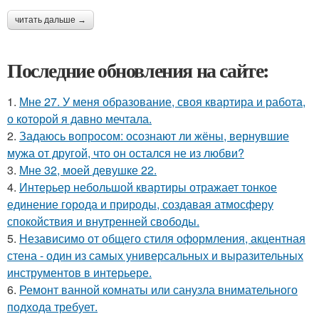
читать дальше →
Последние обновления на сайте:
1.
Мне 27. У меня образование, своя квартира и работа,
о которой я давно мечтала.
2.
Задаюсь вопросом: осознают ли жёны, вернувшие
мужа от другой, что он остался не из любви?
3.
Мне 32, моей девушке 22.
4.
Интерьер небольшой квартиры отражает тонкое
единение города и природы, создавая атмосферу
спокойствия и внутренней свободы.
5.
Независимо от общего стиля оформления, акцентная
стена - один из самых универсальных и выразительных
инструментов в интерьере.
6.
Ремонт ванной комнаты или санузла внимательного
подхода требует.