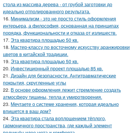
стола из массива дерева - от грубой заготовки до
идеально отполированного результата.
16.
Минимализм - это не просто стиль оформления
интерьера, а философия, основанная на принципах
порядка, функциональности и отказа от излишеств.
17.
Эта квартира площадью 50 кв.
18.
Мастер-классу по восточному искусству аранжировки
цветов в китайской традиции.
19.
Эта квартира площадью 50 кв.
20.
Инвестиционный проект площадью 85 кв.
21.
Дизайн для безопасности. Антитравматические
покрытия, скругленные углы
22.
В основе оформления лежит стремление создать
атмосферу тишины, тепла и умиротворения.
23.
Мечтаете о системе хранения, которая идеально
впишется в ваш дом?
24.
Эта квартира стала воплощением тёплого,
гармоничного пространства, где каждый элемент
подчинён идее уюта и комфорта.