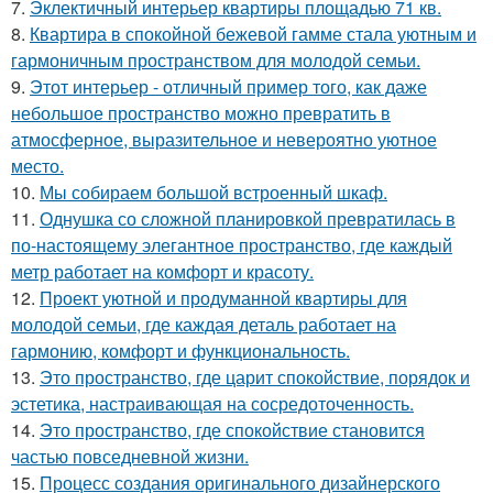
7.
Эклектичный интерьер квартиры площадью 71 кв.
8.
Квартира в спокойной бежевой гамме стала уютным и
гармоничным пространством для молодой семьи.
9.
Этот интерьер - отличный пример того, как даже
небольшое пространство можно превратить в
атмосферное, выразительное и невероятно уютное
место.
10.
Мы собираем большой встроенный шкаф.
11.
Однушка со сложной планировкой превратилась в
по-настоящему элегантное пространство, где каждый
метр работает на комфорт и красоту.
12.
Проект уютной и продуманной квартиры для
молодой семьи, где каждая деталь работает на
гармонию, комфорт и функциональность.
13.
Это пространство, где царит спокойствие, порядок и
эстетика, настраивающая на сосредоточенность.
14.
Это пространство, где спокойствие становится
частью повседневной жизни.
15.
Процесс создания оригинального дизайнерского