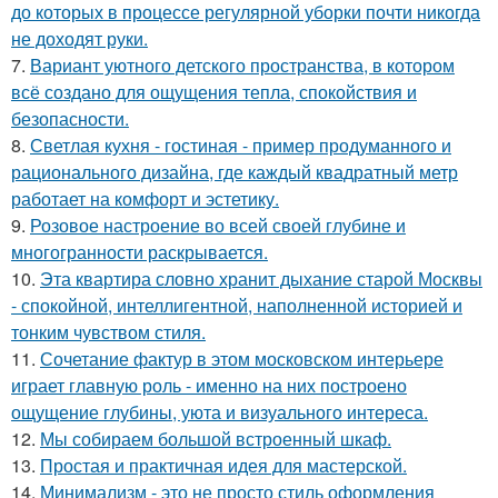
до которых в процессе регулярной уборки почти никогда
не доходят руки.
7.
Вариант уютного детского пространства, в котором
всё создано для ощущения тепла, спокойствия и
безопасности.
8.
Светлая кухня - гостиная - пример продуманного и
рационального дизайна, где каждый квадратный метр
работает на комфорт и эстетику.
9.
Розовое настроение во всей своей глубине и
многогранности раскрывается.
10.
Эта квартира словно хранит дыхание старой Москвы
- спокойной, интеллигентной, наполненной историей и
тонким чувством стиля.
11.
Сочетание фактур в этом московском интерьере
играет главную роль - именно на них построено
ощущение глубины, уюта и визуального интереса.
12.
Мы собираем большой встроенный шкаф.
13.
Простая и практичная идея для мастерской.
14.
Минимализм - это не просто стиль оформления