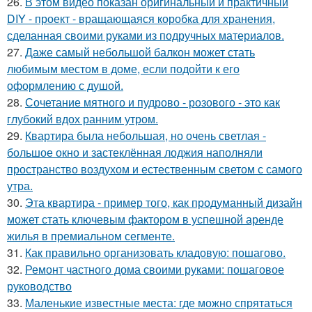
26.
В этом видео показан оригинальный и практичный
DIY - проект - вращающаяся коробка для хранения,
сделанная своими руками из подручных материалов.
27.
Даже самый небольшой балкон может стать
любимым местом в доме, если подойти к его
оформлению с душой.
28.
Сочетание мятного и пудрово - розового - это как
глубокий вдох ранним утром.
29.
Квартира была небольшая, но очень светлая -
большое окно и застеклённая лоджия наполняли
пространство воздухом и естественным светом с самого
утра.
30.
Эта квартира - пример того, как продуманный дизайн
может стать ключевым фактором в успешной аренде
жилья в премиальном сегменте.
31.
Как правильно организовать кладовую: пошагово.
32.
Ремонт частного дома своими руками: пошаговое
руководство
33.
Маленькие известные места: где можно спрятаться