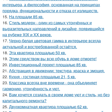
интерьера, а философия, основанная на принципах
порядка, функциональности и отказа от излишеств.
15.
На площади 85 кв.
16.
Стиль модерн - один из самых утончённых и
выразительных направлений в дизайне, появившийся
на рубеже XIX и XX веков.
17.
Черно-белая цветовая гамма в интерьере всегда
актуальной и востребованной остаётся.
18.
Эта квартира площадью 50 кв.
19.
Этим средством вы всю обувь в доме отмоете!
20.
Инвестиционный проект площадью 85 кв.
21.
Абстракция в движении: текстура, краска и эмоция.
22.
Кухня - гостиная площадью 21, 5 кв.
23.
Классика всегда вне времени - она объединяет
гармонию, утончённость и уют.
24.
Вам хочется создать в своем доме уют и стиль, но без
капитального ремонта?
25.
Двухкомнатная квартира площадью 62 кв.