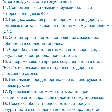
"много воздуха, света и голубой цвет.
11.
Современный, стильный и функциональный
интерьер площадью 60 кв.
12.
Процесс создания резного орнамента по дереву с
помощью станка с числовым программным управлением
(CNC.
13.
Этот интерьер - тонкое воплощение атмосферы
побережья в сердце мегаполиса.
14.
Черно-белая цветовая гамма в интерьере всегда
актуальной и востребованной остаётся.
15.
Завораживающий процесс создания стола в стиле
"Река" с использованием натурального дерева и
эпоксидной смолы.
16.
Идеальный порядок: органайзер для инструментов
своими руками.
17.
Крошечный столик может стать настоящей
изюминкой интерьера, если подойти к нему творчески.
18.
Поклейка обоев - процесс, который требует
аккуратности и соблюдения нескольких правил, чтобы