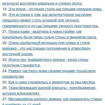
результат выглядел идеально и служил долго.
19.
Эта кухня - гостиная стала настоящим сердцем дома.
20.
Это история о том, как архитектурное наследие
прошлого может стать основой для уютного,
современного и по-настоящему личного пространства.
21.
Перед вами - квартира в новостройке, где
изначально были лишь голые стены и минимум света.
22.
Очень необычный интерьер для семьи в стиле
марокко - это настоящее погружение в атмосферу
восточной сказки.
23.
Искусство трафаретного декора - когда стены
полотном становятся.
24.
Ремонт частного дома своими руками: пошаговое
руководство
25.
Как я сама справилась с ремонтом за два месяца
26.
Трансформация ванной комнаты - преображение,
которое вдохновляет.
27.
Метаморфоза дачного домика: как превратить старье
в конфетку за 12 дней