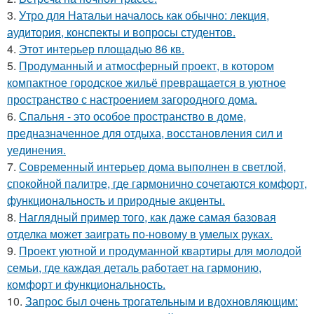
3.
Утро для Натальи началось как обычно: лекция,
аудитория, конспекты и вопросы студентов.
4.
Этот интерьер площадью 86 кв.
5.
Продуманный и атмосферный проект, в котором
компактное городское жильё превращается в уютное
пространство с настроением загородного дома.
6.
Спальня - это особое пространство в доме,
предназначенное для отдыха, восстановления сил и
уединения.
7.
Современный интерьер дома выполнен в светлой,
спокойной палитре, где гармонично сочетаются комфорт,
функциональность и природные акценты.
8.
Наглядный пример того, как даже самая базовая
отделка может заиграть по-новому в умелых руках.
9.
Проект уютной и продуманной квартиры для молодой
семьи, где каждая деталь работает на гармонию,
комфорт и функциональность.
10.
Запрос был очень трогательным и вдохновляющим: