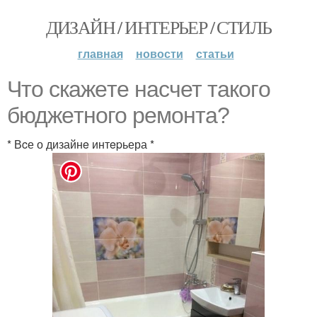
ДИЗАЙН / ИНТЕРЬЕР / СТИЛЬ
главная
новости
статьи
Что скaжeте нaсчет тaкогo
бюджeтного peмонтa?
* Вcе о дизайнe интepьера *