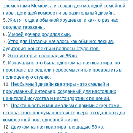
элементами Мемфиса и создан для молодой семейной
пары, ценящей комфорт и выразительный дизайн.
5.
Жил я тогда в обычной хрущёвке, и как-то раз нас
одолели тараканы.
6.
У моей дочери родился сын.
7.
Утро для Натальи началось как обычно: лекция,
аудитория, конспекты и вопросы студентов.
8.
Этот интерьер площадью 86 кв.
9.
Изначально это была однокомнатная квартира, но
пространство решили переосмыслить и превратить в
полноценную студию.
10.
Необычный дизайн квартиры - это смелый и
продуманный интерьер, созданный для настоящих
ценителей искусства и нестандартных решений.
11.
Практичность и минимализм с яркими акцентами -
основа этого продуманного интерьера, созданного для
комфортной повседневной жизни.
12.
Двухкомнатная квартира площадью 58 кв.