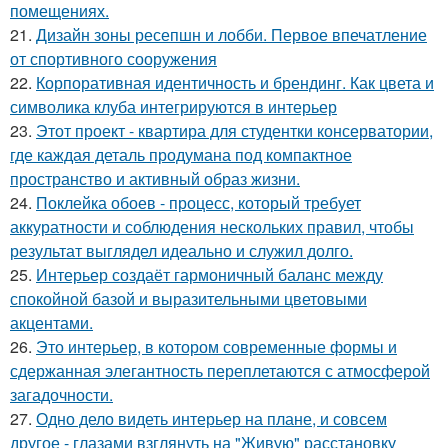
помещениях.
21.
Дизайн зоны ресепшн и лобби. Первое впечатление
от спортивного сооружения
22.
Корпоративная идентичность и брендинг. Как цвета и
символика клуба интегрируются в интерьер
23.
Этот проект - квартира для студентки консерватории,
где каждая деталь продумана под компактное
пространство и активный образ жизни.
24.
Поклейка обоев - процесс, который требует
аккуратности и соблюдения нескольких правил, чтобы
результат выглядел идеально и служил долго.
25.
Интерьер создаёт гармоничный баланс между
спокойной базой и выразительными цветовыми
акцентами.
26.
Это интерьер, в котором современные формы и
сдержанная элегантность переплетаются с атмосферой
загадочности.
27.
Одно дело видеть интерьер на плане, и совсем
другое - глазами взглянуть на "Живую" расстановку