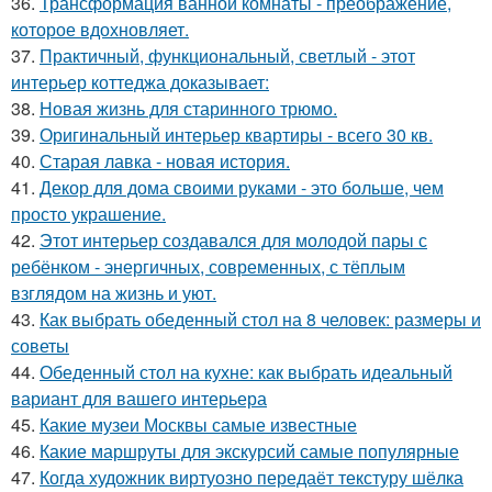
36.
Трансформация ванной комнаты - преображение,
которое вдохновляет.
37.
Практичный, функциональный, светлый - этот
интерьер коттеджа доказывает:
38.
Новая жизнь для старинного трюмо.
39.
Оригинальный интерьер квартиры - всего 30 кв.
40.
Старая лавка - новая история.
41.
Декор для дома своими руками - это больше, чем
просто украшение.
42.
Этот интерьер создавался для молодой пары с
ребёнком - энергичных, современных, с тёплым
взглядом на жизнь и уют.
43.
Как выбрать обеденный стол на 8 человек: размеры и
советы
44.
Обеденный стол на кухне: как выбрать идеальный
вариант для вашего интерьера
45.
Какие музеи Москвы самые известные
46.
Какие маршруты для экскурсий самые популярные
47.
Когда художник виртуозно передаёт текстуру шёлка