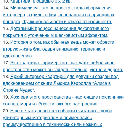
13.
Квартира площадью 36, 2 кв.
14.
Минимализм - это не просто стиль оформления
интерьера, а философия, основанная на принципах
порядка, функциональности и отказа от излишеств.
15.
Детальный процесс нанесения декоративного
покрытия с утонченным шелковистым эффектом.
16.
История о том, как обычная вещь может обрести
вторую жизнь благодаря вниманию, терпению и
вдохновению.
17.
Эта квартира - пример того, как даже небольшое
пространство может выглядеть стильно, уютно и дорого.
18.
Яркий интерьер квартиры для девушки создан под
вдохновением от книги Льюиса Кэрролла "Алиса в
Стране Чудес".
19.
Хозяева этого пространства - настоящие поклонники
солнца, моря и лёгкости южного настроения.
20.
Ещё не так давно стеклоблоки считались сугубо
утилитарным материалом и применялись
преимущественно в технических или нежилых