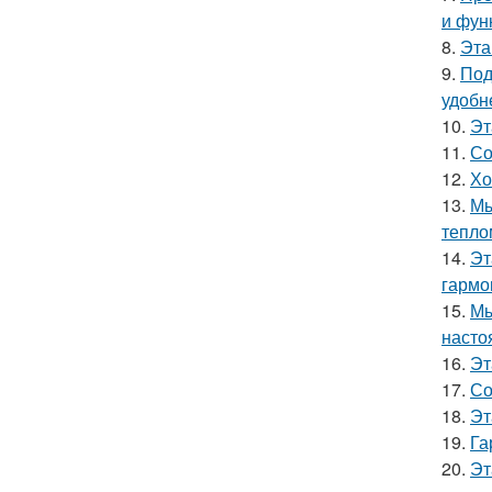
и фун
8.
Эта
9.
Под
удобн
10.
Эт
11.
Со
12.
Хо
13.
Мы
тепло
14.
Эт
гармо
15.
Мы
насто
16.
Эт
17.
Со
18.
Эт
19.
Га
20.
Эт