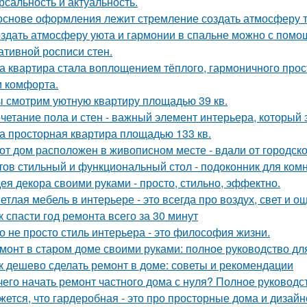
рсальность и актуальность.
основе оформления лежит стремление создать атмосферу т
здать атмосферу уюта и гармонии в спальне можно с помощ
ативной росписи стен.
а квартира стала воплощением тёплого, гармоничного прос
и комфорта.
 смотрим уютную квартиру площадью 39 кв.
четание пола и стен - важный элемент интерьера, который 
а просторная квартира площадью 133 кв.
от дом расположен в живописном месте - вдали от городско
тов стильный и функциональный стол - подоконник для ком
ея декора своими руками - просто, стильно, эффектно.
етлая мебель в интерьере - это всегда про воздух, свет и 
к спасти год ремонта всего за 30 минут
о не просто стиль интерьера - это философия жизни.
монт в старом доме своими руками: полное руководство д
к дешево сделать ремонт в доме: советы и рекомендации
чего начать ремонт частного дома с нуля? Полное руководс
жется, что гардеробная - это про просторные дома и дизай