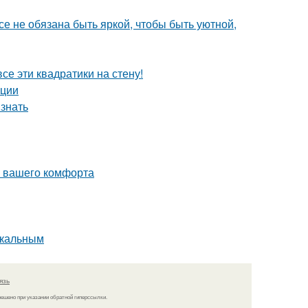
все не обязана быть яркой, чтобы быть уютной,
се эти квадратики на стену!
ации
 знать
я вашего комфорта
икальным
язь
решено при указании обратной гиперссылки.