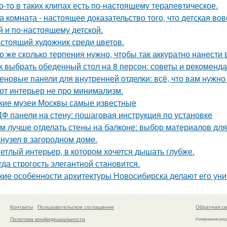
о-то в таких клипах есть по-настоящему терапевтическое.
а комната - настоящее доказательство того, что детская во
й и по-настоящему детской.
стоящий художник среди цветов.
о же сколько терпения нужно, чтобы так аккуратно нанести в
к выбрать обеденный стол на 8 персон: советы и рекоменд
еновые панели для внутренней отделки: всё, что вам нужно
от интерьер не про минимализм.
кие музеи Москвы самые известные
Ф панели на стену: пошаговая инструкция по установке
м лучше отделать стены на балконе: выбор материалов дл
нузел в загородном доме.
етлый интерьер, в котором хочется дышать глубже.
гда строгость элегантной становится.
кие особенности архитектуры Новосибирска делают его ун
Контакты
Пользовательское соглашение
Обратная св
Политика конфидециальности
Копирование раз