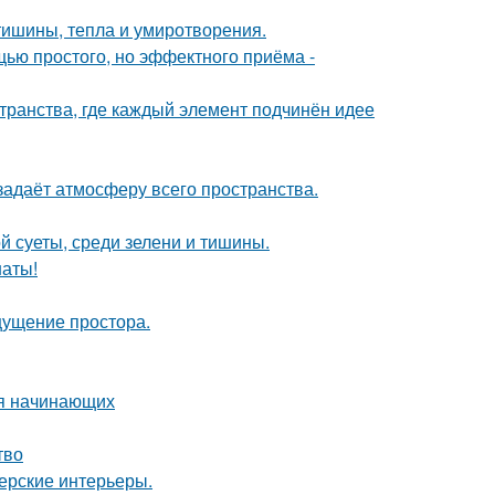
ишины, тепла и умиротворения.
ью простого, но эффектного приёма -
транства, где каждый элемент подчинён идее
задаёт атмосферу всего пространства.
й суеты, среди зелени и тишины.
наты!
ощущение простора.
ля начинающих
тво
нерские интерьеры.