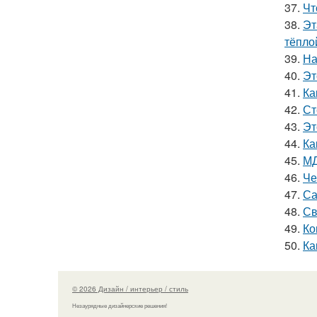
37.
Чт
38.
Эт
тёпло
39.
На
40.
Эт
41.
Ка
42.
Ст
43.
Эт
44.
Ка
45.
МД
46.
Че
47.
Са
48.
Св
49.
Ко
50.
Ка
© 2026 Дизайн / интерьер / стиль
Незаурядные дизайнерские решения!