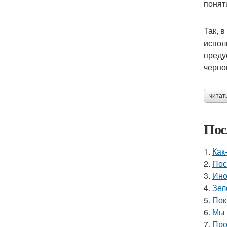
понят
Так, 
испол
преду
черно
читат
Пос
1.
Как
2.
Пос
3.
Ино
4.
Зел
5.
Пок
6.
Мы 
7.
Про