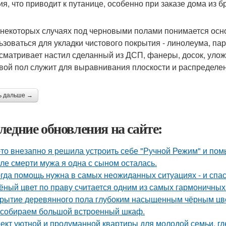
ия, что приводит к путанице, особенно при заказе дома из б
в некоторых случаях под черновыми полами понимается осн
ьзоваться для укладки чистового покрытия - линолеума, пар
сматривает настил сделанный из ДСП, фанеры, досок, улож
вой пол служит для выравнивания плоскости и распределе
ь дальше →
ледние обновления на сайте:
-то внезапно я решила устроить себе "Ручной Режим" и пом
ле смерти мужа я одна с сыном осталась.
гда помощь нужна в самых неожиданных ситуациях - и спас
ёный цвет по праву считается одним из самых гармоничных
рытие деревянного пола глубоким насыщенным чёрным цв
собираем большой встроенный шкаф.
ект уютной и продуманной квартиры для молодой семьи, гд