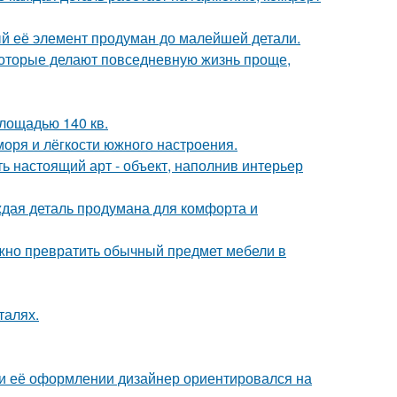
ый её элемент продуман до малейшей детали.
оторые делают повседневную жизнь проще,
лощадью 140 кв.
моря и лёгкости южного настроения.
ь настоящий арт - объект, наполнив интерьер
аждая деталь продумана для комфорта и
жно превратить обычный предмет мебели в
талях.
ри её оформлении дизайнер ориентировался на