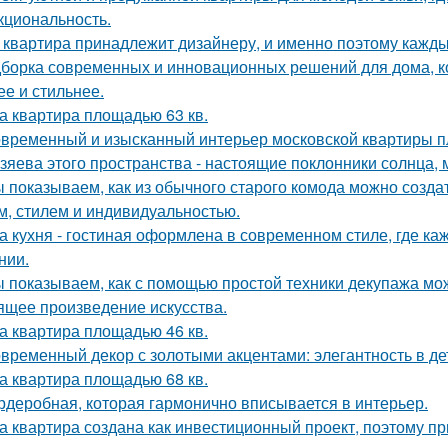
кциональность.
 квартира принадлежит дизайнеру, и именно поэтому кажд
борка современных и инновационных решений для дома, к
ее и стильнее.
а квартира площадью 63 кв.
временный и изысканный интерьер московской квартиры п
зяева этого пространства - настоящие поклонники солнца, 
 показываем, как из обычного старого комода можно создат
м, стилем и индивидуальностью.
а кухня - гостиная оформлена в современном стиле, где к
нии.
 показываем, как с помощью простой техники декупажа мо
ящее произведение искусства.
а квартира площадью 46 кв.
временный декор с золотыми акцентами: элегантность в де
а квартира площадью 68 кв.
рдеробная, которая гармонично вписывается в интерьер.
а квартира создана как инвестиционный проект, поэтому п