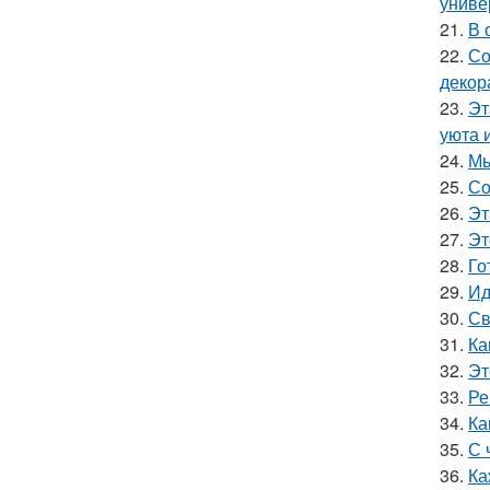
униве
21.
В 
22.
Со
декор
23.
Эт
уюта 
24.
Мы
25.
Со
26.
Эт
27.
Эт
28.
Го
29.
Ид
30.
Св
31.
Ка
32.
Эт
33.
Ре
34.
Ка
35.
С 
36.
Ка