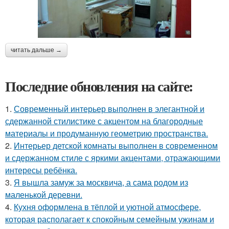
читать дальше →
Последние обновления на сайте:
1.
Современный интерьер выполнен в элегантной и
сдержанной стилистике с акцентом на благородные
материалы и продуманную геометрию пространства.
2.
Интерьер детской комнаты выполнен в современном
и сдержанном стиле с яркими акцентами, отражающими
интересы ребёнка.
3.
Я вышла замуж за москвича, а сама родом из
маленькой деревни.
4.
Кухня оформлена в тёплой и уютной атмосфере,
которая располагает к спокойным семейным ужинам и