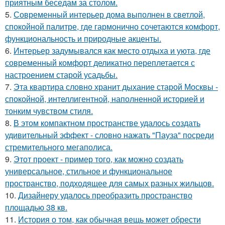
приятным беседам за столом.
5.
Современный интерьер дома выполнен в светлой,
спокойной палитре, где гармонично сочетаются комфорт,
функциональность и природные акценты.
6.
Интерьер задумывался как место отдыха и уюта, где
современный комфорт деликатно переплетается с
настроением старой усадьбы.
7.
Эта квартира словно хранит дыхание старой Москвы -
спокойной, интеллигентной, наполненной историей и
тонким чувством стиля.
8.
В этом компактном пространстве удалось создать
удивительный эффект - словно нажать "Пауза" посреди
стремительного мегаполиса.
9.
Этот проект - пример того, как можно создать
универсальное, стильное и функциональное
пространство, подходящее для самых разных жильцов.
10.
Дизайнеру удалось преобразить пространство
площадью 38 кв.
11.
История о том, как обычная вещь может обрести