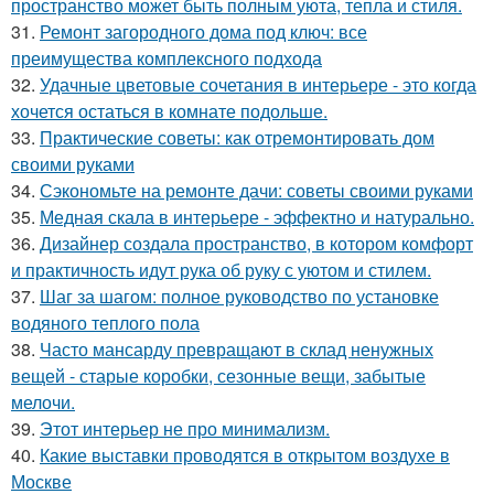
пространство может быть полным уюта, тепла и стиля.
31.
Ремонт загородного дома под ключ: все
преимущества комплексного подхода
32.
Удачные цветовые сочетания в интерьере - это когда
хочется остаться в комнате подольше.
33.
Практические советы: как отремонтировать дом
своими руками
34.
Сэкономьте на ремонте дачи: советы своими руками
35.
Медная скала в интерьере - эффектно и натурально.
36.
Дизайнер создала пространство, в котором комфорт
и практичность идут рука об руку с уютом и стилем.
37.
Шаг за шагом: полное руководство по установке
водяного теплого пола
38.
Часто мансарду превращают в склад ненужных
вещей - старые коробки, сезонные вещи, забытые
мелочи.
39.
Этот интерьер не про минимализм.
40.
Какие выставки проводятся в открытом воздухе в
Москве