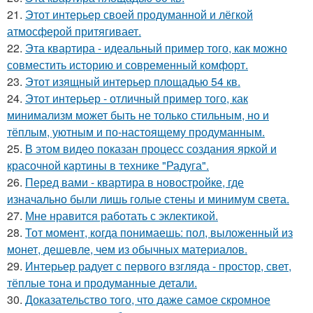
21.
Этот интерьер своей продуманной и лёгкой
атмосферой притягивает.
22.
Эта квартира - идеальный пример того, как можно
совместить историю и современный комфорт.
23.
Этот изящный интерьер площадью 54 кв.
24.
Этот интерьер - отличный пример того, как
минимализм может быть не только стильным, но и
тёплым, уютным и по-настоящему продуманным.
25.
В этом видео показан процесс создания яркой и
красочной картины в технике "Радуга".
26.
Перед вами - квартира в новостройке, где
изначально были лишь голые стены и минимум света.
27.
Мне нравится работать с эклектикой.
28.
Тот момент, когда понимаешь: пол, выложенный из
монет, дешевле, чем из обычных материалов.
29.
Интерьер радует с первого взгляда - простор, свет,
тёплые тона и продуманные детали.
30.
Доказательство того, что даже самое скромное