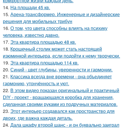
комфортной жизни каждый день.
14.
На площади 45 кв.
15.
Арена-трансформер. Инженерные и дизайнерские
решения для мобильных трибун
16.
О том, что цвета способны влиять на психику
человека, известно давно.
17.
Эта квартира площадью 48 кв.
18.
Крошечный столик может стать настоящей
изюминкой интерьера, если подойти к нему творчески.
19.
Эта квартира площадью 114 кв.
20.
Синий - цвет глубины, уверенности и гармонии.
21.
Классика всегда вне времени - она объединяет
гармонию, утончённость и уют.
22.
В этом видео показан оригинальный и практичный
DIY - проект - вращающаяся коробка для хранения,
сделанная своими руками из подручных материалов.
23.
Этот интерьер создавался как пространство для
двоих, где важна каждая деталь.
24.
Дала шкафу второй шанс - и он буквально заиграл