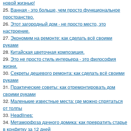
новой жизнью!
25.
Ванная - это больше, чем просто функциональное
пространство.
26.
Этот загородный дом - не просто место, это
настроение.
27.
Экономим на ремонте: как сделать всё своими
руками
28.
Китайская цветочная композиция.
29.
Это не просто стиль интерьера - это философия
жизни.
30.
Секреты дешевого ремонта: как сделать всё своими
руками
31.
Практические советы: как отремонтировать дом
своими руками
32.
Маленькие известные места: где можно спрятаться
от толпы
33.
Headlines:
34.
Метаморфоза дачного домика: как превратить старье
в конфетку за 12 дней