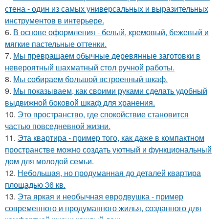
стена - один из самых универсальных и выразительных
инструментов в интерьере.
6.
В основе оформления - белый, кремовый, бежевый и
мягкие пастельные оттенки.
7.
Мы превращаем обычные деревянные заготовки в
невероятный шахматный стол ручной работы.
8.
Мы собираем большой встроенный шкаф.
9.
Мы показываем, как своими руками сделать удобный
выдвижной боковой шкаф для хранения.
10.
Это пространство, где спокойствие становится
частью повседневной жизни.
11.
Эта квартира - пример того, как даже в компактном
пространстве можно создать уютный и функциональный
дом для молодой семьи.
12.
Небольшая, но продуманная до деталей квартира
площадью 36 кв.
13.
Эта яркая и необычная евродвушка - пример
современного и продуманного жилья, созданного для