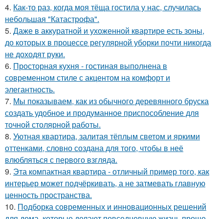
4.
Как-то раз, когда моя тёща гостила у нас, случилась
небольшая "Катастрофа".
5.
Даже в аккуратной и ухоженной квартире есть зоны,
до которых в процессе регулярной уборки почти никогда
не доходят руки.
6.
Просторная кухня - гостиная выполнена в
современном стиле с акцентом на комфорт и
элегантность.
7.
Мы показываем, как из обычного деревянного бруска
создать удобное и продуманное приспособление для
точной столярной работы.
8.
Уютная квартира, залитая тёплым светом и яркими
оттенками, словно создана для того, чтобы в неё
влюбляться с первого взгляда.
9.
Эта компактная квартира - отличный пример того, как
интерьер может подчёркивать, а не затмевать главную
ценность пространства.
10.
Подборка современных и инновационных решений
для дома, которые делают повседневную жизнь проще,