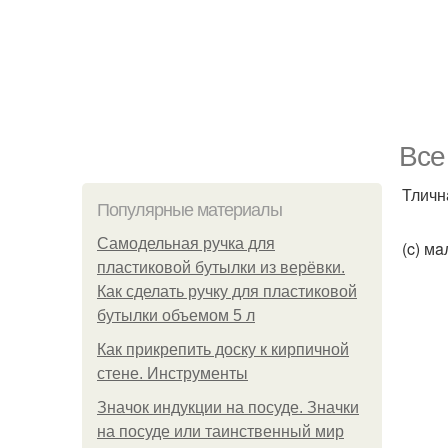
Bce
Тличн
Популярные материалы
Самодельная ручка для
(c) м
пластиковой бутылки из верёвки.
Как сделать ручку для пластиковой
бутылки объемом 5 л
Как прикрепить доску к кирпичной
стене. Инструменты
Значок индукции на посуде. Значки
на посуде или таинственный мир