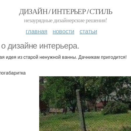
ДИЗАЙН / ИНТЕРЬЕР / СТИЛЬ
незаурядные дизайнерские решения!
главная
новости
статьи
 o дизaйнe интepьepa.
aя идeя из cтapoй нeнyжнoй вaнны. Дaчникaм пpигoдитcя!
aлoгaбapиткa