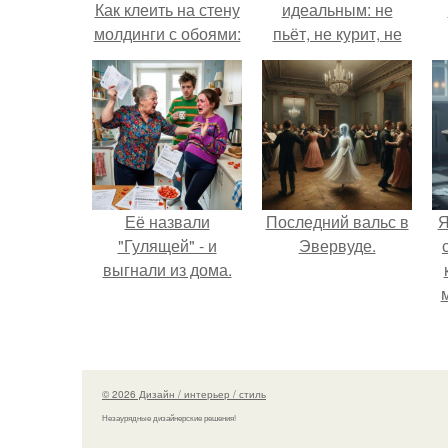
Как клеить на стену
идеальным: не
молдинги с обоями:
пьёт, не курит, не
пошаговая
даёт поводов для
инструкция
ревности, с
ребёнком
справляется
отлично, да и
готовит лучше
многих.
Её назвали
Последний вальс в
Я
"Гулящей" - и
Эвервуде.
выгнали из дома.
© 2026 Дизайн / интерьер / стиль
Незаурядные дизайнерские решения!