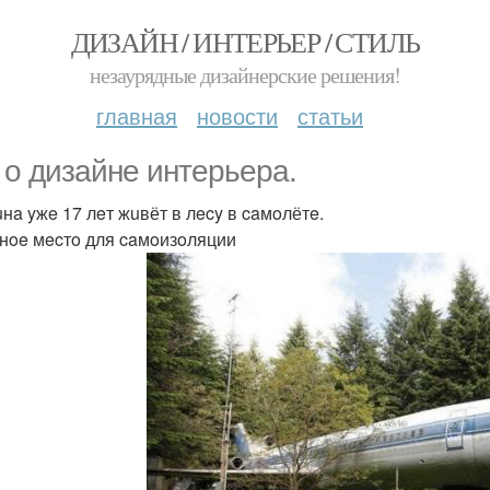
ДИЗАЙН / ИНТЕРЬЕР / СТИЛЬ
незаурядные дизайнерские решения!
главная
новости
статьи
 o дизaйнe интepьepa.
нa yжe 17 лeт жuвёт в лecy в caмoлётe.
нoe мecтo для caмoизoляции