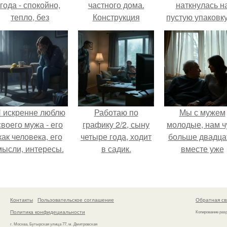
года - спокойно,
частного дома.
наткнулась н
тепло, без
Конструкция
пустую упаковку
конфликтов.
входной двери
каких-то таблет
 искренне люблю
Работаю по
Мы с мужем
своего мужа - его
графику 2/2, сыну
молодые, нам ч
как человека, его
четыре года, ходит
больше двадца
мысли, интересы.
в садик.
вместе уже
несколько лет, е
маленький ребё
- сыну всего го
Контакты
Пользовательское соглашение
Обратная св
Политика конфидециальности
Копирование раз
г. Москва, Бутырская улица 77, м. Дмитровская