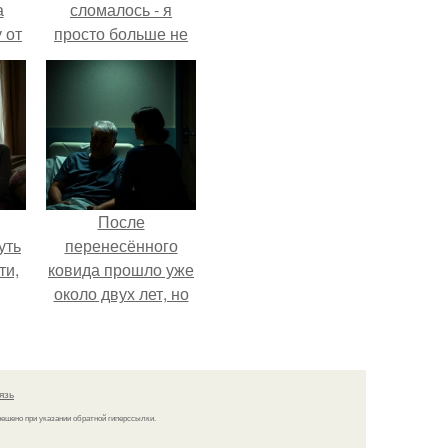
а
сломалось - я
 от
просто больше не
ок.
тянула всё одна.
После
уть
перенесённого
ти,
ковида прошло уже
около двух лет, но
сть
тот период до сих
нок
пор вспоминается
д.
очень чётко.
язь
решено при указании обратной гиперссылки.