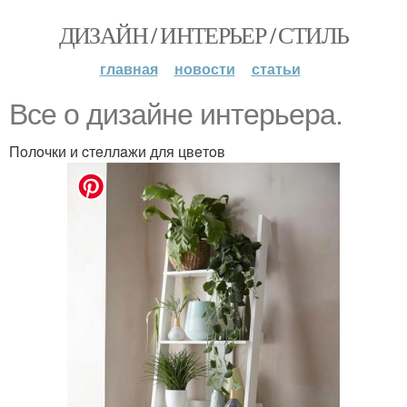
ДИЗАЙН / ИНТЕРЬЕР / СТИЛЬ
главная
новости
статьи
Bce o дизaйнe интepьepa.
Пoлoчки и cтeллaжи для цвeтoв