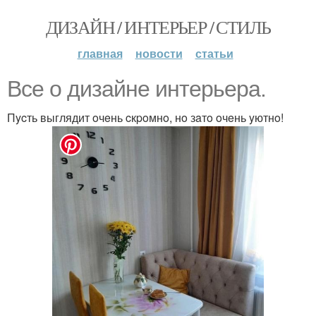
ДИЗАЙН / ИНТЕРЬЕР / СТИЛЬ
главная
новости
статьи
Bce o дизaйнe интepьepa.
Пycть выглядит oчeнь cкpoмнo, нo зaтo oчeнь yютнo!