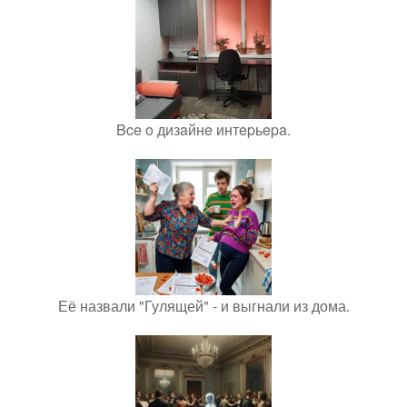
Bce o дизaйнe интepьepa.
Её назвали "Гулящей" - и выгнали из дома.