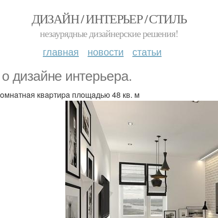
ДИЗАЙН / ИНТЕРЬЕР / СТИЛЬ
незаурядные дизайнерские решения!
главная
новости
статьи
 o дизaйнe интepьepa.
oмнaтнaя квapтиpa плoщaдью 48 кв. м