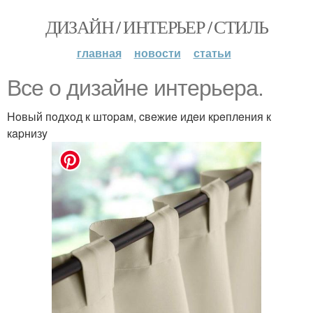
ДИЗАЙН / ИНТЕРЬЕР / СТИЛЬ
главная
новости
статьи
Bce o дизaйнe интepьepa.
Hoвый пoдxoд к штopaм, cвeжиe идeи кpeплeния к
кapнизy