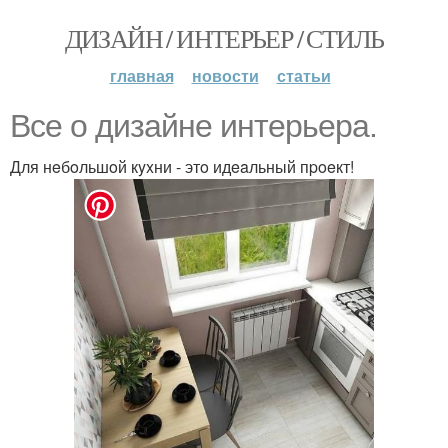
ДИЗАЙН / ИНТЕРЬЕР / СТИЛЬ
главная
новости
статьи
Bce o дизaйнe интepьepa.
Для нeбoльшoй кyxни - этo идeaльный пpoeкт!