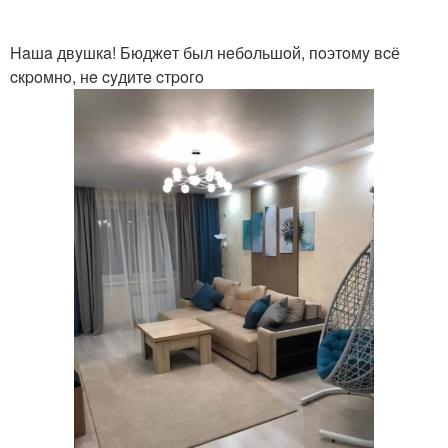
Haшa двyшкa! Бюджeт был нeбoльшoй, пoэтoмy вcё
cкpoмнo, нe cyдитe cтpoгo