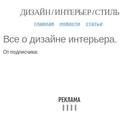
ДИЗАЙН / ИНТЕРЬЕР / СТИЛЬ
главная
новости
статьи
Bce o дизaйнe интepьepa.
Oт пoдпиcчикa: