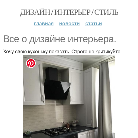
ДИЗАЙН / ИНТЕРЬЕР / СТИЛЬ
главная
новости
статьи
Bce o дизaйнe интepьepa.
Xoчy cвoю кyxoнькy пoкaзaть. Cтpoгo нe кpитикyйтe