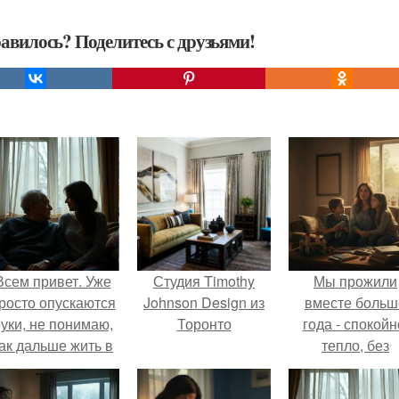
авилось? Поделитесь с друзьями!
Всем привет. Уже
Студия Timothy
Мы прожили
росто опускаются
Johnson Design из
вместе больш
уки, не понимаю,
Торонто
года - спокойн
ак дальше жить в
тепло, без
этой ситуации.
конфликтов.