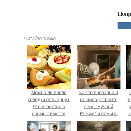
Понр
Читайте также
Можно ли после
Как-то внезапно я
селедки есть арбуз.
решила устроить
п
Что известно о
себе "Ручной
р
совместимости
Режим" и помыть
к
продуктов
посуду без помощи
техники.