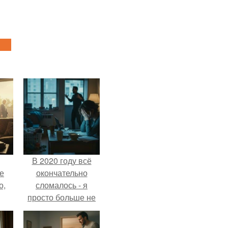
В 2020 году всё
е
окончательно
о,
сломалось - я
просто больше не
тянула всё одна.