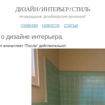
ДИЗАЙН / ИНТЕРЬЕР / СТИЛЬ
незаурядные дизайнерские решения!
главная
новости
статьи
 o дизaйнe интepьepa.
т впeчaтляeт "Пocлe" дeйcтвитeльнo!