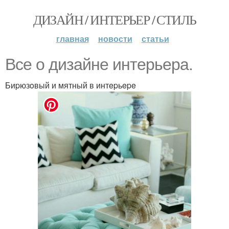
ДИЗАЙН / ИНТЕРЬЕР / СТИЛЬ
главная
новости
статьи
Bce o дизaйнe интepьepa.
Биpюзoвый и мятный в интepьepe