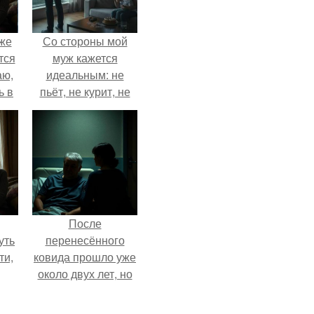
Уже
Со стороны мой
тся
муж кажется
аю,
идеальным: не
ь в
пьёт, не курит, не
.
даёт поводов для
ревности, с
ребёнком
справляется
отлично, да и
готовит лучше
многих.
После
уть
перенесённого
ти,
ковида прошло уже
около двух лет, но
сть
тот период до сих
нок
пор вспоминается