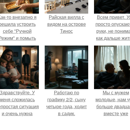
Как-то внезапно я
Райская вилла с
Всем привет. 
решила устроить
видом на острове
просто опускаю
себе "Ручной
Тинос
руки, не поним
Режим" и помыть
как дальше жит
осуду без помощи
этой ситуации
техники.
Здравствуйте. У
Работаю по
Мы с мужем
меня сложилась
графику 2/2, сыну
молодые, нам ч
епростая ситуация
четыре года, ходит
больше двадца
и очень нужна
в садик.
вместе уже
помощь со
несколько лет, е
стороны.
маленький ребё