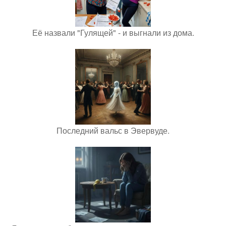
Её назвали "Гулящей" - и выгнали из дома.
Последний вальс в Эвервуде.