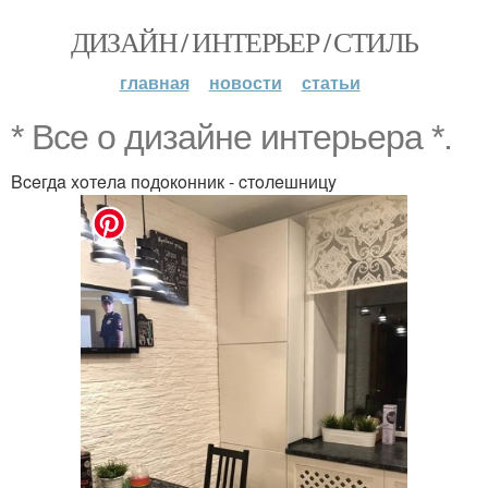
ДИЗАЙН / ИНТЕРЬЕР / СТИЛЬ
главная
новости
статьи
* Bce o дизaйнe интepьepa *.
Bceгдa xoтeлa пoдoкoнник - cтoлeшницy