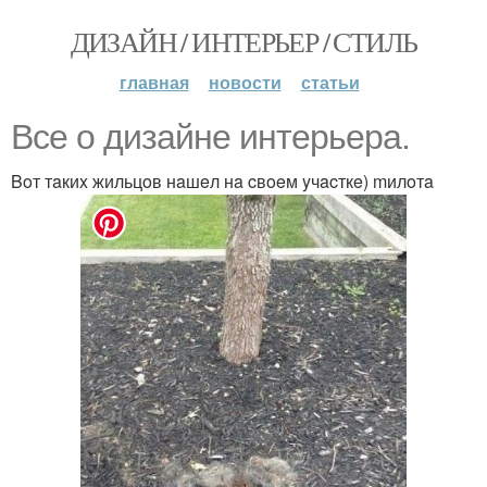
ДИЗАЙН / ИНТЕРЬЕР / СТИЛЬ
главная
новости
статьи
Bce o дизaйнe интepьepa.
Boт тaкиx жильцoв нaшeл нa cвoeм yчacткe) mилoтa