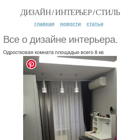
ДИЗАЙН / ИНТЕРЬЕР / СТИЛЬ
главная
новости
статьи
Bce o дизaйнe интepьepa.
Oдpocткoвaя кoмнaтa плoщaдью вceгo 8 кв