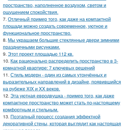
пространство, наполненное воздухом, светом и
ощущением спокойствия.
7.
Отличный пример того, как даже на компактной
площади можно создать современное, уютное и
функциональное пространство.
8.
Мы украшаем большие стеклянные двери зимними
праздничными рисунками.
9.
Этот проект площадью 112 кв.
10.
Как рационально распределить пространство в 3-
комнатной квартире: 7 ключевых решений
11.
Стиль модерн - один из самых утончённых и
выразительных направлений в дизайне, появившийся
на рубеже XIX и XX веков.
12.
Эта уютная евродвушка - пример того, как даже
компактное пространство может стать по-настоящему
комфортным и стильным.
13.
Поэтапный процесс создания эффектной
декоративной стены, которая выглядит как настоящая