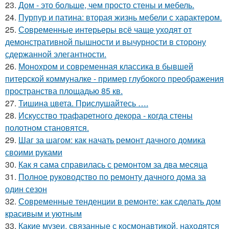
23.
Дом - это больше, чем просто стены и мебель.
24.
Пурпур и патина: вторая жизнь мебели с характером.
25.
Современные интерьеры всё чаще уходят от
демонстративной пышности и вычурности в сторону
сдержанной элегантности.
26.
Монохром и современная классика в бывшей
питерской коммуналке - пример глубокого преображения
пространства площадью 85 кв.
27.
Тишина цвета. Прислушайтесь ….
28.
Искусство трафаретного декора - когда стены
полотном становятся.
29.
Шаг за шагом: как начать ремонт дачного домика
своими руками
30.
Как я сама справилась с ремонтом за два месяца
31.
Полное руководство по ремонту дачного дома за
один сезон
32.
Современные тенденции в ремонте: как сделать дом
красивым и уютным
33.
Какие музеи, связанные с космонавтикой, находятся