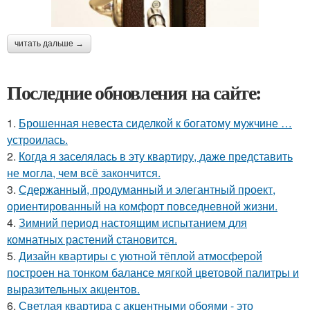
читать дальше →
Последние обновления на сайте:
1.
Брошенная невеста сиделкой к богатому мужчине …
устроилась.
2.
Когда я заселялась в эту квартиру, даже представить
не могла, чем всё закончится.
3.
Сдержанный, продуманный и элегантный проект,
ориентированный на комфорт повседневной жизни.
4.
Зимний период настоящим испытанием для
комнатных растений становится.
5.
Дизайн квартиры с уютной тёплой атмосферой
построен на тонком балансе мягкой цветовой палитры и
выразительных акцентов.
6.
Светлая квартира с акцентными обоями - это