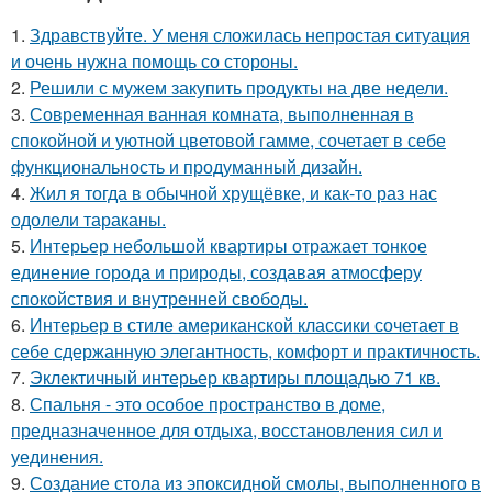
1.
Здравствуйте. У меня сложилась непростая ситуация
и очень нужна помощь со стороны.
2.
Решили с мужем закупить продукты на две недели.
3.
Современная ванная комната, выполненная в
спокойной и уютной цветовой гамме, сочетает в себе
функциональность и продуманный дизайн.
4.
Жил я тогда в обычной хрущёвке, и как-то раз нас
одолели тараканы.
5.
Интерьер небольшой квартиры отражает тонкое
единение города и природы, создавая атмосферу
спокойствия и внутренней свободы.
6.
Интерьер в стиле американской классики сочетает в
себе сдержанную элегантность, комфорт и практичность.
7.
Эклектичный интерьер квартиры площадью 71 кв.
8.
Спальня - это особое пространство в доме,
предназначенное для отдыха, восстановления сил и
уединения.
9.
Создание стола из эпоксидной смолы, выполненного в