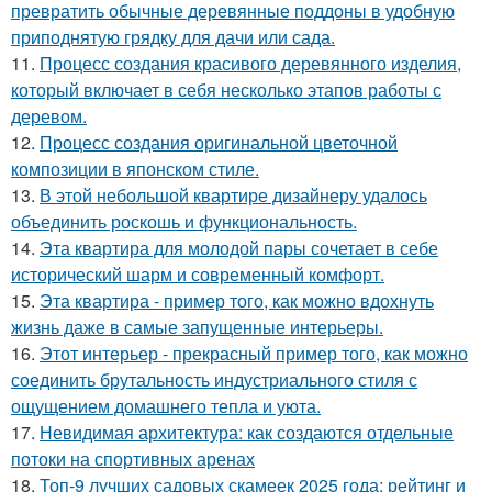
превратить обычные деревянные поддоны в удобную
приподнятую грядку для дачи или сада.
11.
Процесс создания красивого деревянного изделия,
который включает в себя несколько этапов работы с
деревом.
12.
Процесс создания оригинальной цветочной
композиции в японском стиле.
13.
В этой небольшой квартире дизайнеру удалось
объединить роскошь и функциональность.
14.
Эта квартира для молодой пары сочетает в себе
исторический шарм и современный комфорт.
15.
Эта квартира - пример того, как можно вдохнуть
жизнь даже в самые запущенные интерьеры.
16.
Этот интерьер - прекрасный пример того, как можно
соединить брутальность индустриального стиля с
ощущением домашнего тепла и уюта.
17.
Невидимая архитектура: как создаются отдельные
потоки на спортивных аренах
18.
Топ-9 лучших садовых скамеек 2025 года: рейтинг и