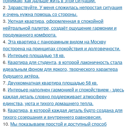
понимаю, как дальше жить в этой ситуации.
2.
Здравствуйте. У меня сложилась непростая ситуация
и очень нужна помощь со стороны.
3.
Уютная квартира, оформленная в спокойной
нейтральной палитре, создаёт ощущение гармонии и
продуманного комфорта.
4.
Эта квартира с панорамным видом на Москву
построена на принципах спокойствия и долговечности.
5.
Интерьер площадью 18 кв.
6.
Квартира для студента, в которой лаконичность стала
идеальным фоном для яркого, творческого характера
будущего актёра.
7.
Двухкомнатная квартира площадью 58 кв.
8.
Интерьер наполнен гармонией и спокойствием - здесь
каждая деталь словно поддерживает атмосферу
единства, уюта и тихого домашнего тепла.
9.
Квартира, в которой каждая деталь будто создана для
тихого созерцания и внутреннего равновесия.
10.
Мы показываем простой и доступный способ