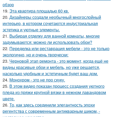
обзор
19.
Эта квартира площадью 60 кв.
20.
Дизайнеры создали необычный многослойный
интерьер, в котором сочетаются индустриальная
эстетика и уютные элементы.
21.
Выбирая отделку для ванной комнаты, многие
задумываются: можно ли использовать обои?
22.
Переделка или реставрация мебели - это не только
экологично, но и очень творчески:
23.
Черновой этап ремонта - это момент, когда ещё не
видны красивые обои и мебель, но уже решается,
насколько удобным и эстетичным будет ваш дом.
24.
Монохром - это не про скуку.
25.
В этом видео показан процесс создания уютного
пледа из пряжи крупной вязки в нежном лавандовом
цвете.
26.
То, как здесь соединили элегантность эпохи
регентства с современным антикварным шиком, -