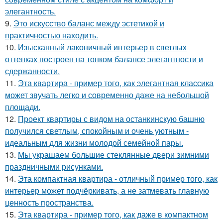
элегантность.
9.
Это искусство баланс между эстетикой и
практичностью находить.
10.
Изысканный лаконичный интерьер в светлых
оттенках построен на тонком балансе элегантности и
сдержанности.
11.
Эта квартира - пример того, как элегантная классика
может звучать легко и современно даже на небольшой
площади.
12.
Проект квартиры с видом на останкинскую башню
получился светлым, спокойным и очень уютным -
идеальным для жизни молодой семейной пары.
13.
Мы украшаем большие стеклянные двери зимними
праздничными рисунками.
14.
Эта компактная квартира - отличный пример того, как
интерьер может подчёркивать, а не затмевать главную
ценность пространства.
15.
Эта квартира - пример того, как даже в компактном