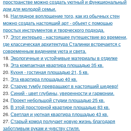
пространстве можно создать уютный и функциональный
дом для молодой семьи.
16.
Наглядное воплощение того, как из обычных стен
можно создать настоящий арт - объект с помощью
простых инструментов и творческого подхода.
17.
Этот интерьер - настоящее путешествие во времени,
где классическая архитектура Сталинки встречается с
современным видением уюта и света.
18.
Экологичные и устойчивые материалы в отделке
19.
Эта компактная квартира площадью 35 кв.
20.
Кухня - гостиная площадью 21, 5 кв.
21.
Эта квартира площадью 40 кв.
22.
Старую тумбу превращают в настоящий шедевр!
23.
Синий - цвет глубины, уверенности и гармонии.
24.
Проект небольшой студии площадью 25 кв.
25.
В этой просторной квартире площадью 83 кв.
26.
Светлая и уютная квартира площадью 43 кв.
27.
Старый комод получает новую жизнь благодаря
заботливым рукам и чувству стиля.