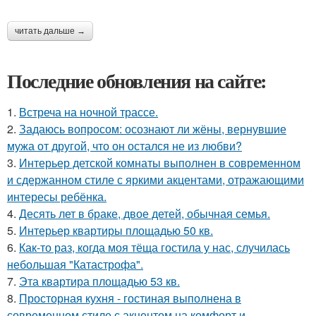
читать дальше →
Последние обновления на сайте:
1.
Встреча на ночной трассе.
2.
Задаюсь вопросом: осознают ли жёны, вернувшие
мужа от другой, что он остался не из любви?
3.
Интерьер детской комнаты выполнен в современном
и сдержанном стиле с яркими акцентами, отражающими
интересы ребёнка.
4.
Десять лет в браке, двое детей, обычная семья.
5.
Интерьер квартиры площадью 50 кв.
6.
Как-то раз, когда моя тёща гостила у нас, случилась
небольшая "Катастрофа".
7.
Эта квартира площадью 53 кв.
8.
Просторная кухня - гостиная выполнена в
современном стиле с акцентом на комфорт и