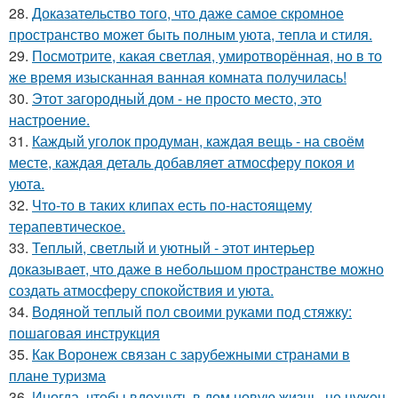
28.
Доказательство того, что даже самое скромное
пространство может быть полным уюта, тепла и стиля.
29.
Посмотрите, какая светлая, умиротворённая, но в то
же время изысканная ванная комната получилась!
30.
Этот загородный дом - не просто место, это
настроение.
31.
Каждый уголок продуман, каждая вещь - на своём
месте, каждая деталь добавляет атмосферу покоя и
уюта.
32.
Что-то в таких клипах есть по-настоящему
терапевтическое.
33.
Теплый, светлый и уютный - этот интерьер
доказывает, что даже в небольшом пространстве можно
создать атмосферу спокойствия и уюта.
34.
Водяной теплый пол своими руками под стяжку:
пошаговая инструкция
35.
Как Воронеж связан с зарубежными странами в
плане туризма
36.
Иногда, чтобы вдохнуть в дом новую жизнь, не нужен