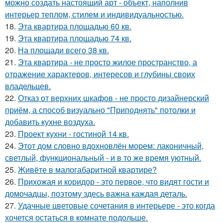
можно создать настоящий арт - объект, наполнив
интерьер теплом, стилем и индивидуальностью.
18.
Эта квартира площадью 60 кв.
19.
Эта квартира площадью 74 кв.
20.
На площади всего 38 кв.
21.
Эта квартира - не просто жилое пространство, а
отражение характеров, интересов и глубины своих
владельцев.
22.
Отказ от верхних шкафов - не просто дизайнерский
приём, а способ визуально "Приподнять" потолки и
добавить кухне воздуха.
23.
Проект кухни - гостиной 14 кв.
24.
Этот дом словно вдохновлён морем: лаконичный,
светлый, функциональный - и в то же время уютный.
25.
Живёте в малогабаритной квартире?
26.
Прихожая и коридор - это первое, что видят гости и
домочадцы, поэтому здесь важна каждая деталь.
27.
Удачные цветовые сочетания в интерьере - это когда
хочется остаться в комнате подольше.