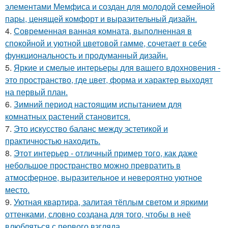
элементами Мемфиса и создан для молодой семейной
пары, ценящей комфорт и выразительный дизайн.
4.
Современная ванная комната, выполненная в
спокойной и уютной цветовой гамме, сочетает в себе
функциональность и продуманный дизайн.
5.
Яркие и смелые интерьеры для вашего вдохновения -
это пространство, где цвет, форма и характер выходят
на первый план.
6.
Зимний период настоящим испытанием для
комнатных растений становится.
7.
Это искусство баланс между эстетикой и
практичностью находить.
8.
Этот интерьер - отличный пример того, как даже
небольшое пространство можно превратить в
атмосферное, выразительное и невероятно уютное
место.
9.
Уютная квартира, залитая тёплым светом и яркими
оттенками, словно создана для того, чтобы в неё
влюбляться с первого взгляда.