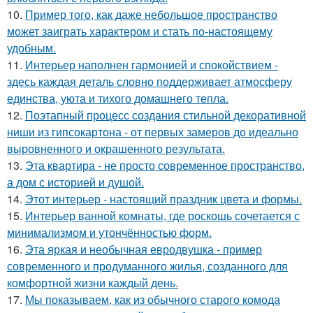
10.
Пример того, как даже небольшое пространство
может заиграть характером и стать по-настоящему
удобным.
11.
Интерьер наполнен гармонией и спокойствием -
здесь каждая деталь словно поддерживает атмосферу
единства, уюта и тихого домашнего тепла.
12.
Поэтапный процесс создания стильной декоративной
ниши из гипсокартона - от первых замеров до идеально
выровненного и окрашенного результата.
13.
Эта квартира - не просто современное пространство,
а дом с историей и душой.
14.
Этот интерьер - настоящий праздник цвета и формы.
15.
Интерьер ванной комнаты, где роскошь сочетается с
минимализмом и утончённостью форм.
16.
Эта яркая и необычная евродвушка - пример
современного и продуманного жилья, созданного для
комфортной жизни каждый день.
17.
Мы показываем, как из обычного старого комода