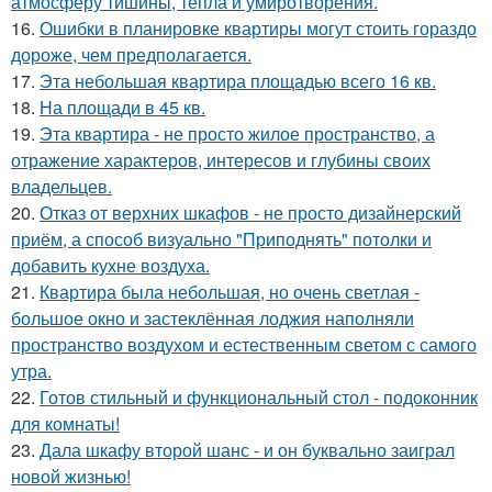
атмосферу тишины, тепла и умиротворения.
16.
Ошибки в планировке квартиры могут стоить гораздо
дороже, чем предполагается.
17.
Эта небольшая квартира площадью всего 16 кв.
18.
На площади в 45 кв.
19.
Эта квартира - не просто жилое пространство, а
отражение характеров, интересов и глубины своих
владельцев.
20.
Отказ от верхних шкафов - не просто дизайнерский
приём, а способ визуально "Приподнять" потолки и
добавить кухне воздуха.
21.
Квартира была небольшая, но очень светлая -
большое окно и застеклённая лоджия наполняли
пространство воздухом и естественным светом с самого
утра.
22.
Готов стильный и функциональный стол - подоконник
для комнаты!
23.
Дала шкафу второй шанс - и он буквально заиграл
новой жизнью!