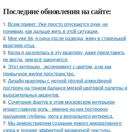
Последние обновления на сайте:
1.
Всем привет. Уже просто опускаются руки, не
понимаю, как дальше жить в этой ситуации.
2.
Мне уже 56, я одна после развода, живу в старенькой
квартире отца.
3.
Когда я заселялась в эту квартиру, даже представить
не могла, чем всё закончится.
4.
Этот интерьер - эксперимент с цветом, а не как
привычное жилое пространство.
5.
Дизайн квартиры с уютной тёплой атмосферой
построен на тонком балансе мягкой цветовой палитры и
выразительных акцентов.
6.
Сочетание фактур в этом московском интерьере
играет главную роль - именно на них построено
ощущение глубины, уюта и визуального интереса.
7.
Мы демонстрируем создание яркого декоративного
узора в технике эффектной мраморной текстуры.